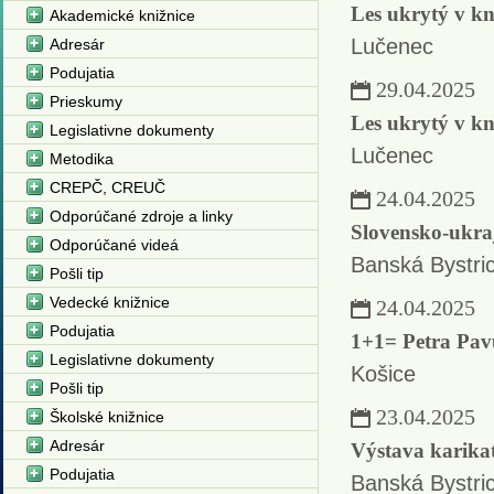
Les ukrytý v kn
Akademické knižnice
Lučenec
Adresár
Podujatia
29.04.2025
Prieskumy
Les ukrytý v kn
Legislativne dokumenty
Lučenec
Metodika
CREPČ, CREUČ
24.04.2025
Odporúčané zdroje a linky
Slovensko-ukraj
Odporúčané videá
Banská Bystri
Pošli tip
Vedecké knižnice
24.04.2025
Podujatia
1+1= Petra Pav
Legislativne dokumenty
Košice
Pošli tip
23.04.2025
Školské knižnice
Adresár
Výstava karika
Podujatia
Banská Bystri