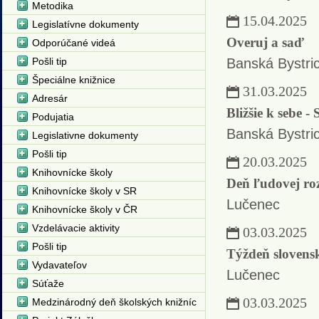
Metodika
15.04.2025
Legislatívne dokumenty
Overuj a saď
Odporúčané videá
Pošli tip
Banská Bystri
Špeciálne knižnice
31.03.2025
Adresár
Bližšie k sebe -
Podujatia
Banská Bystri
Legislativne dokumenty
Pošli tip
20.03.2025
Knihovnícke školy
Deň ľudovej ro
Knihovnícke školy v SR
Lučenec
Knihovnícke školy v ČR
Vzdelávacie aktivity
03.03.2025
Pošli tip
Týždeň slovens
Vydavateľov
Lučenec
Súťaže
03.03.2025
Medzinárodný deň školských knižníc