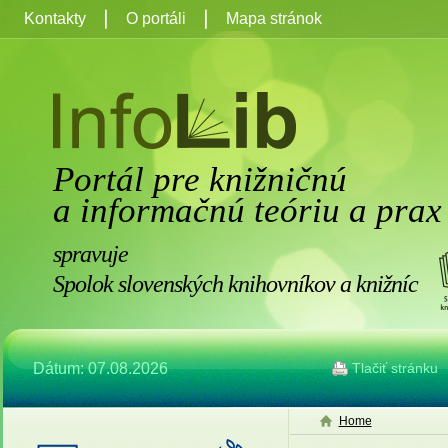
Kontakty
O portáli
Mapa stránok
Portál pre knižničnú
a informačnú teóriu a prax
spravuje
Spolok slovenských knihovníkov a knižníc
Dátum: 07.08.2026
Tlačiť stránku
Home