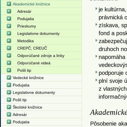
Akademické knižnice
je kultúrna
Adresár
právnická 
Podujatia
získava, s
Prieskumy
fond a posk
Legislativne dokumenty
zabezpečuj
Metodika
CREPČ, CREUČ
druhoch no
Odporúčané zdroje a linky
napomáha u
Odporúčané videá
vedeckovýs
Pošli tip
podporuje 
Vedecké knižnice
plní svoje 
Podujatia
z vlastnýc
Legislativne dokumenty
informačný
Pošli tip
Školské knižnice
Akademické
Adresár
Podujatia
Pôsobenie aka