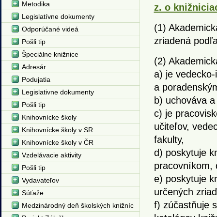
Metodika
z. o knižnicia
Legislatívne dokumenty
(1) Akademická
Odporúčané videá
zriadená podľa
Pošli tip
Špeciálne knižnice
(2) Akademick
Adresár
a) je vedecko-
Podujatia
a poradenským 
Legislativne dokumenty
b) uchováva a b
Pošli tip
c) je pracovisk
Knihovnícke školy
učiteľov, vede
Knihovnícke školy v SR
fakulty,
Knihovnícke školy v ČR
d) poskytuje 
Vzdelávacie aktivity
pracovníkom, 
Pošli tip
e) poskytuje k
Vydavateľov
určených zria
Súťaže
f) zúčastňuje 
Medzinárodný deň školských knižníc