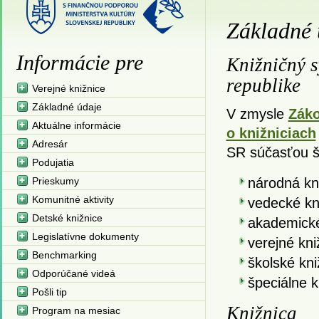
Základné 
Informácie pre
Knižničný s
republike
Verejné knižnice
Základné údaje
V zmysle
Záko
Aktuálne informácie
o knižniciach
Adresár
SR súčasťou š
Podujatia
Prieskumy
národná kn
Komunitné aktivity
vedecké kn
Detské knižnice
akademické
Legislatívne dokumenty
verejné kni
Benchmarking
školské kni
Odporúčané videá
špeciálne 
Pošli tip
Knižnica
Program na mesiac