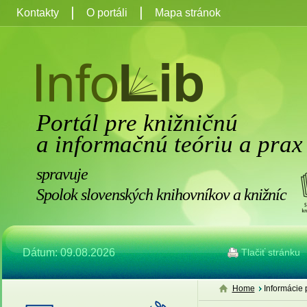
Kontakty
O portáli
Mapa stránok
Portál pre knižničnú
a informačnú teóriu a prax
spravuje
Spolok slovenských knihovníkov a knižníc
Dátum: 09.08.2026
Tlačiť stránku
Home
Informácie 