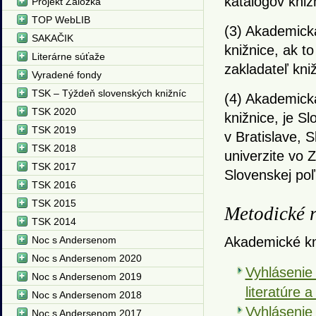
katalógov kniž
Projekt Záložka
TOP WebLIB
(3) Akademická
SAKAČIK
knižnice, ak t
Literárne súťaže
zakladateľ kniž
Vyradené fondy
TSK – Týždeň slovenských knižníc
(4) Akademická
TSK 2020
knižnice, je S
TSK 2019
v Bratislave, 
TSK 2018
univerzite vo 
TSK 2017
Slovenskej poľ
TSK 2016
TSK 2015
Metodické 
TSK 2014
Noc s Andersenom
Akademické kn
Noc s Andersenom 2020
Vyhlásenie
Noc s Andersenom 2019
literatúre 
Noc s Andersenom 2018
Vyhlásenie 
Noc s Andersenom 2017