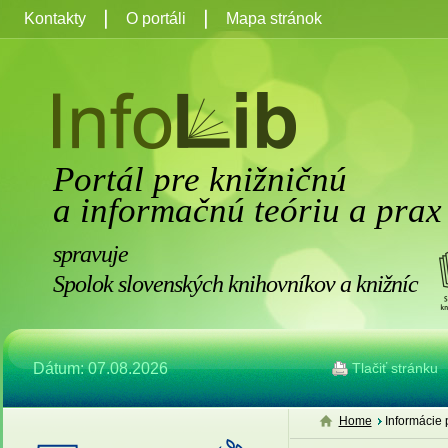
Kontakty
O portáli
Mapa stránok
Portál pre knižničnú
a informačnú teóriu a prax
spravuje
Spolok slovenských knihovníkov a knižníc
Dátum: 07.08.2026
Tlačiť stránku
Home
Informácie 