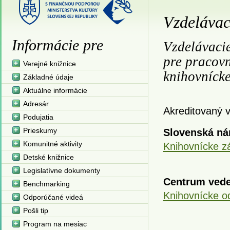
Vzdelávaci
Informácie pre
Vzdelávaci
pre pracovn
Verejné knižnice
knihovníck
Základné údaje
Aktuálne informácie
Adresár
Akreditovaný 
Podujatia
Prieskumy
Slovenská ná
Komunitné aktivity
Knihovnícke zá
Detské knižnice
Legislatívne dokumenty
Centrum vede
Benchmarking
Knihovnícke 
Odporúčané videá
Pošli tip
Program na mesiac