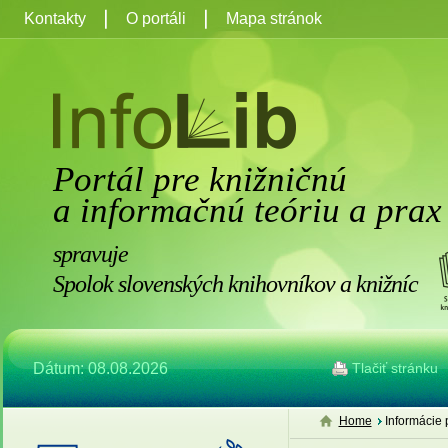
Kontakty
O portáli
Mapa stránok
Portál pre knižničnú
a informačnú teóriu a prax
spravuje
Spolok slovenských knihovníkov a knižníc
Dátum: 08.08.2026
Tlačiť stránku
Home
Informácie 