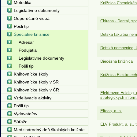
Metodika
Knižnica Chemickéh
Legislatívne dokumenty
Odporúčané videá
Chirana - Dental, spol
Pošli tip
Špeciálne knižnice
Detská fakultná nemo
Adresár
Detská nemocnica, k
Podujatia
Legislativne dokumenty
Diecézna knižnica
Pošli tip
Knihovnícke školy
Knižnica Elektrotec
Knihovnícke školy v SR
Knihovnícke školy v ČR
Elektrovod Holding, a
strategických inform
Vzdelávacie aktivity
Pošli tip
Elteco, a. s.
Vydavateľov
Súťaže
ELV Produkt, a. s., 
Medzinárodný deň školských knižníc