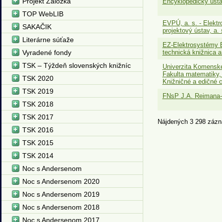
Projekt Záložka
Encyklopedický ústa
TOP WebLIB
EVPÚ, a. s. - Elekt
SAKAČIK
projektový ústav, a. 
Literárne súťaže
EZ-Elektrosystémy Br
Vyradené fondy
technická knižnica 
TSK – Týždeň slovenských knižníc
Univerzita Komenské
Fakulta matematiky, 
TSK 2020
Knižničné a edičné 
TSK 2019
FNsP J.A. Reimana- 
TSK 2018
TSK 2017
Nájdených 3 298 zázn
TSK 2016
TSK 2015
TSK 2014
Noc s Andersenom
Noc s Andersenom 2020
Noc s Andersenom 2019
Noc s Andersenom 2018
Noc s Andersenom 2017