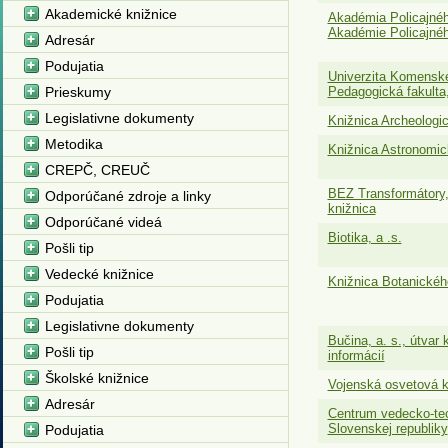
Akademické knižnice
Akadémia Policajnéh
Akadémie Policajnéh
Adresár
Podujatia
Univerzita Komenské
Prieskumy
Pedagogická fakulta
Legislativne dokumenty
Knižnica Archeolog
Metodika
Knižnica Astronomi
CREPČ, CREUČ
BEZ Transformátory, 
Odporúčané zdroje a linky
knižnica
Odporúčané videá
Biotika, a .s.
Pošli tip
Vedecké knižnice
Knižnica Botanické
Podujatia
Legislativne dokumenty
Bučina, a. s., útvar
Pošli tip
informácií
Školské knižnice
Vojenská osvetová 
Adresár
Centrum vedecko-tec
Slovenskej republiky
Podujatia