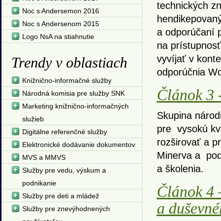
technických z
Noc s Andersemon 2016
hendikepovaný
Noc s Andersenom 2015
a odporúčaní 
Logo NsA na stiahnutie
na prístupnos
vyvíjať v kont
Trendy v oblastiach
odporúčnia Wo
Knižnično-informačné služby
Článok 3 
Národná komisia pre služby SNK
Marketing knižnično-informačných
Skupina národ
služieb
pre vysokú kva
Digitálne referenčné služby
rozširovať a p
Elektronické dodávanie dokumentov
Minerva a pod
MVS a MMVS
a školenia.
Služby pre vedu, výskum a
podnikanie
Článok 4 
Služby pre deti a mládež
a duševné
Služby pre znevýhodnených