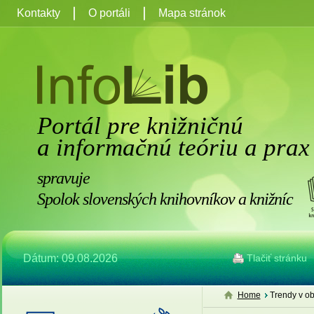
Kontakty
O portáli
Mapa stránok
Portál pre knižničnú
a informačnú teóriu a prax
spravuje
Spolok slovenských knihovníkov a knižníc
Dátum: 09.08.2026
Tlačiť stránku
Home
Trendy v ob