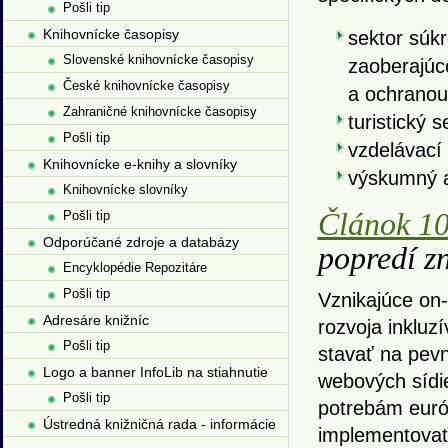
Pošli tip
Knihovnícke časopisy
sektor súk
Slovenské knihovnícke časopisy
zaoberajúc
České knihovnícke časopisy
a ochranou
Zahraničné knihovnícke časopisy
turistický s
Pošli tip
vzdelávací 
Knihovnícke e-knihy a slovníky
výskumný a
Knihovnícke slovníky
Článok 10
Pošli tip
Odporúčané zdroje a databázy
popredí zn
Encyklopédie Repozitáre
Pošli tip
Vznikajúce on-
Adresáre knižníc
rozvoja inkluz
Pošli tip
stavať na pevn
Logo a banner InfoLib na stiahnutie
webových sídie
Pošli tip
potrebám euró
Ústredná knižničná rada - informácie
implementovať 