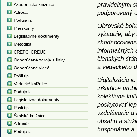
pravidelnými s
Akademické knižnice
podporovaný e
Adresár
Podujatia
Obrovské boha
Prieskumy
vyžaduje, aby
Legislativne dokumenty
zhodnocovaniu.
Metodika
informačných a
CREPČ, CREUČ
členských štáto
Odporúčané zdroje a linky
a vedeckého d
Odporúčané videá
Pošli tip
Digitalizácia 
Vedecké knižnice
inštitúcie uro
Podujatia
kolektívne kul
Legislativne dokumenty
poskytovať lep
Pošli tip
vzdelávanie a t
Školské knižnice
obsahu a služi
Adresár
hospodárne a t
Podujatia