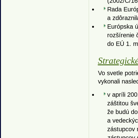
(2002/C/16
Rada Európ
a zdôraznil
Európska ún
rozšírenie 
do EÚ 1. m
Strategick
Vo svetle potr
vykonali nasle
v apríli 20
záštitou š
že budú do
a vedeckých
zástupcov
zástupcov