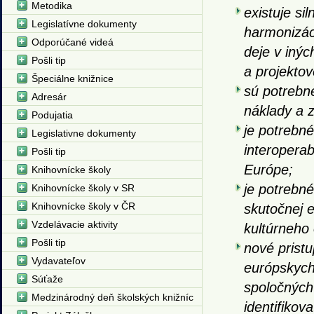
Metodika
existuje si
Legislatívne dokumenty
harmonizác
Odporúčané videá
deje v inýc
Pošli tip
a projektov
Špeciálne knižnice
sú potrebné
Adresár
náklady a zv
Podujatia
je potrebn
Legislativne dokumenty
interoperab
Pošli tip
Európe;
Knihovnícke školy
je potrebné
Knihovnícke školy v SR
Knihovnícke školy v ČR
skutočnej e
Vzdelávacie aktivity
kultúrneho
Pošli tip
nové pristu
Vydavateľov
európskych 
Súťaže
spoločných 
Medzinárodný deň školských knižníc
identifiko