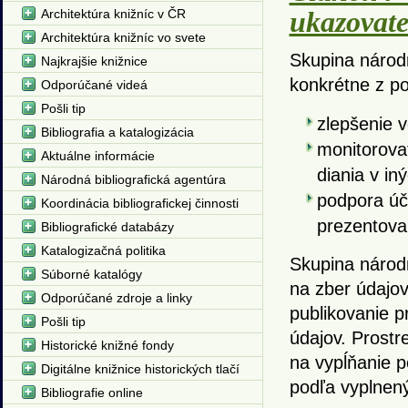
ukazovat
Architektúra knižníc v ČR
Architektúra knižníc vo svete
Skupina národn
Najkrajšie knižnice
konkrétne z po
Odporúčané videá
Pošli tip
zlepšenie v
Bibliografia a katalogizácia
monitorovať
Aktuálne informácie
diania v in
Národná bibliografická agentúra
podpora úča
Koordinácia bibliografickej činnosti
prezentoval
Bibliografické databázy
Katalogizačná politika
Skupina národ
Súborné katalógy
na zber údajov
Odporúčané zdroje a linky
publikovanie p
Pošli tip
údajov. Prostr
Historické knižné fondy
na vypĺňanie p
Digitálne knižnice historických tlačí
podľa vyplnen
Bibliografie online