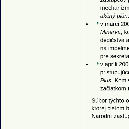
mechanizmy 
akčný plán
v marci 200
Minerva
, k
dedičstva a
na impelme
pre sekret
v apríli 20
pristupujúc
Plus
. Komis
začiatkom
Súbor týchto o
ktorej cieľom 
Národní zástup