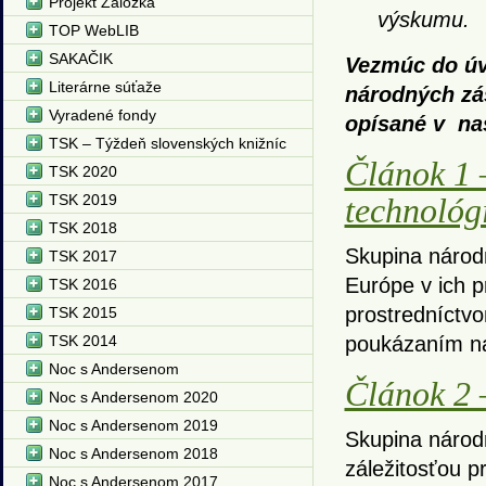
Projekt Záložka
výskumu.
TOP WebLIB
SAKAČIK
Vezmúc do úv
Literárne súťaže
národných zás
Vyradené fondy
opísané v na
TSK – Týždeň slovenských knižníc
Článok 1 –
TSK 2020
TSK 2019
technológ
TSK 2018
Skupina národ
TSK 2017
Európe v ich p
TSK 2016
prostredníctvo
TSK 2015
TSK 2014
poukázaním na
Noc s Andersenom
Článok 2 
Noc s Andersenom 2020
Noc s Andersenom 2019
Skupina národ
Noc s Andersenom 2018
záležitosťou p
Noc s Andersenom 2017