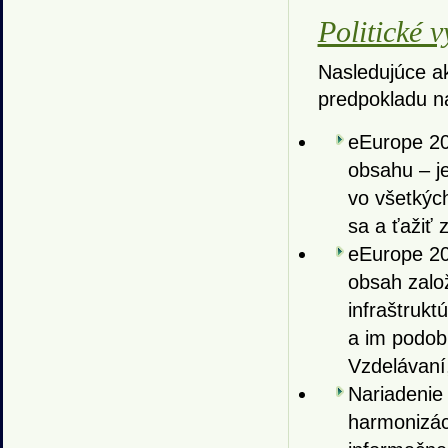
Politické 
Nasledujúce ak
predpokladu n
eEurope 20
obsahu – je
vo všetkýc
sa a ťažiť 
eEurope 20
obsah zalo
infraštrukt
a im podobn
Vzdelávaní,
Nariadenie
harmonizáci