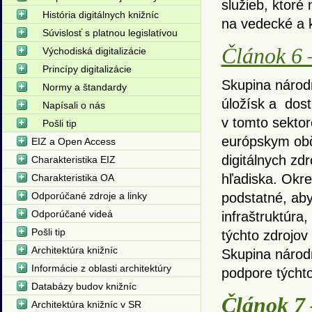
služieb, ktor
História digitálnych knižníc
na vedecké a k
Súvislosť s platnou legislatívou
Článok 6 
Východiská digitalizácie
Princípy digitalizácie
Skupina národ
Normy a štandardy
úložísk a dos
Napísali o nás
v tomto sektor
Pošli tip
európskym obč
EIZ a Open Access
digitálnych zd
Charakteristika EIZ
hľadiska. Okre
Charakteristika OA
Odporúčané zdroje a linky
podstatné, aby
Odporúčané videá
infraštruktúra
Pošli tip
týchto zdrojov
Architektúra knižníc
Skupina národ
Informácie z oblasti architektúry
podpore týchto 
Databázy budov knižníc
Článok 7 
Architektúra knižníc v SR