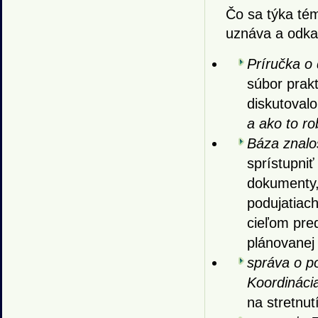
Čo sa týka té
uznáva a odka
Príručka o 
súbor prakt
diskutoval
a ako to ro
Báza znalo
sprístupniť
dokumenty,
podujatiac
cieľom pre
plánovanej
správa o p
Koordinácia
na stretnu