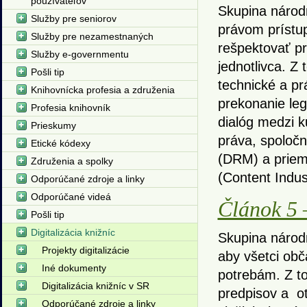
používateľov
Skupina národ
Služby pre seniorov
právom prístu
Služby pre nezamestnaných
rešpektovať p
Služby e-governmentu
jednotlivca. Z
Pošli tip
technické a pr
Knihovnícka profesia a združenia
prekonanie le
Profesia knihovník
dialóg medzi 
Prieskumy
práva, spoločn
Etické kódexy
(DRM) a priem
Združenia a spolky
(Content Indus
Odporúčané zdroje a linky
Odporúčané videá
Článok 5 
Pošli tip
Digitalizácia knižníc
Skupina národ
Projekty digitalizácie
aby všetci obč
Iné dokumenty
potrebám. Z to
Digitalizácia knižníc v SR
predpisov a o
Odporúčané zdroje a linky