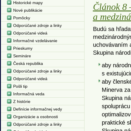
Historické mapy
Článok 8 
Nové publikácie
a medziná
Pomôcky
Odporúčané zdroje a linky
Budú sa hľada
Odporúčané videá
medzinárodnými
Informačné vzdelávanie
uchovávaním a
Prieskumy
Skupina národ
Semináre
Česká republika
aby národné
Odporúčané zdroje a linky
s existujúc
Odporúčané videá
aby člensk
Pošli tip
Minerva za 
Informačná veda
Skupina ná
Z histórie
spoluprácu
Definície informačnej vedy
optimalizov
Organizácie a osobnosti
praktické s
Odporúčané zdroje a linky
Skupina ná