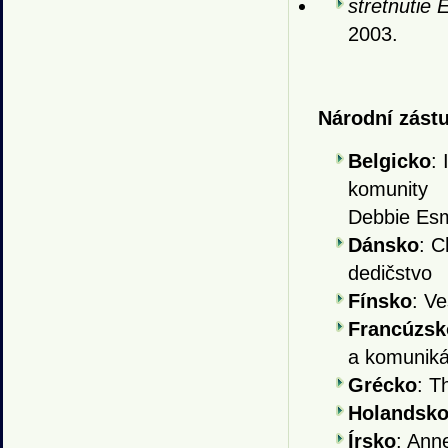
stretnutie 
2003.
Národní zást
Belgicko
: 
komunity
Debbie Esm
Dánsko
: C
dedičstvo
Fínsko
: V
Francúzs
a komuniká
Grécko
: T
Holandsk
Írsko
: Ann