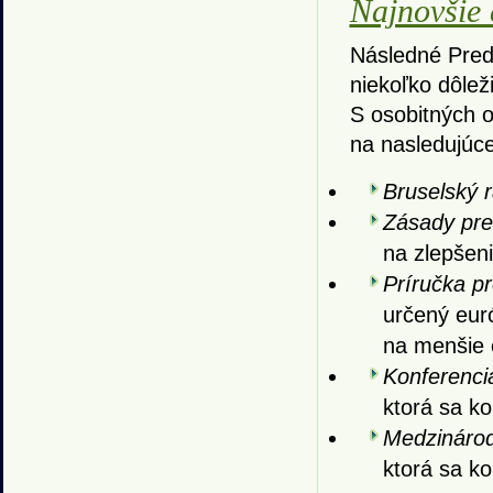
Najnovšie 
Následné Pred
niekoľko dôlež
S osobitných o
na nasledujúce
Bruselský r
Zásady pre 
na zlepšeni
Príručka pr
určený eur
na menšie 
Konferencia
ktorá sa ko
Medzinárodn
ktorá sa k