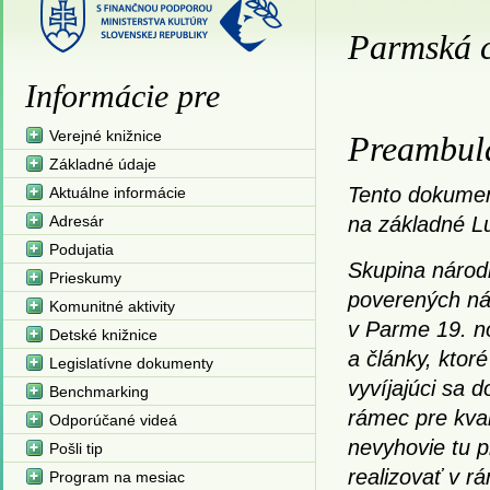
Parmská 
Informácie pre
Verejné knižnice
Preambul
Základné údaje
Tento dokumen
Aktuálne informácie
Adresár
na základné L
Podujatia
Skupina národ
Prieskumy
poverených nár
Komunitné aktivity
v Parme 19. n
Detské knižnice
a články, ktor
Legislatívne dokumenty
vyvíjajúci sa d
Benchmarking
rámec pre kval
Odporúčané videá
nevyhovie tu 
Pošli tip
realizovať v 
Program na mesiac