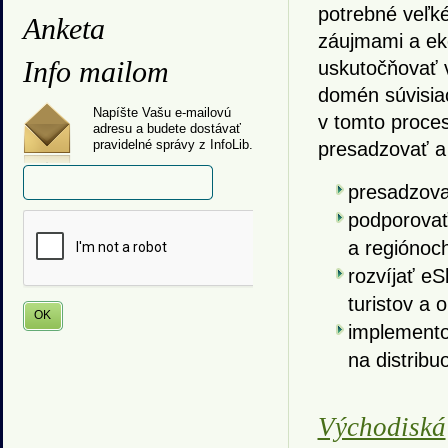
potrebné veľk
Anketa
záujmami a ek
Info mailom
uskutočňovať 
domén súvisia
Napíšte Vašu e-mailovú
v tomto proces
adresu a budete dostávať
pravidelné správy z InfoLib.
presadzovať a 
presadzova
podporovať 
a regiónoc
rozvíjať eS
turistov a 
implemento
na distrib
Východiská