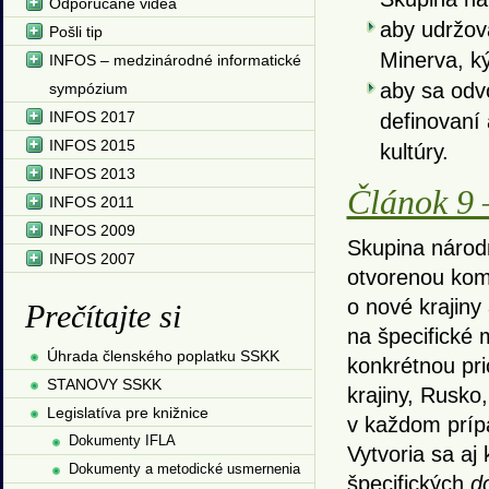
Odporúčané videá
aby udržov
Pošli tip
Minerva, ký
INFOS – medzinárodné informatické
aby sa odv
sympózium
INFOS 2017
definovaní
INFOS 2015
kultúry.
INFOS 2013
Článok 9 
INFOS 2011
INFOS 2009
Skupina národ
INFOS 2007
otvorenou komu
o nové krajiny
Prečítajte si
na špecifické
Úhrada členského poplatku SSKK
konkrétnou pri
STANOVY SSKK
krajiny, Rusko
Legislatíva pre knižnice
v každom príp
Dokumenty IFLA
Vytvoria sa aj
Dokumenty a metodické usmernenia
špecifických
d