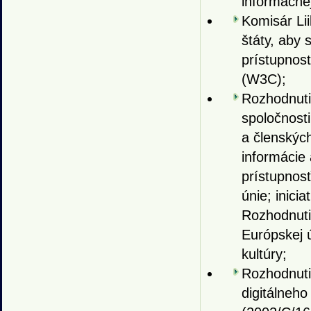
informačne
Komisár Li
štáty, aby 
prístupnos
(W3C);
Rozhodnuti
spoločnost
a členských
informácie 
prístupnos
únie; inici
Rozhodnutie
Európskej 
kultúry;
Rozhodnuti
digitálneh