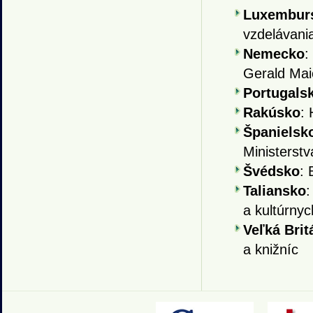
Luxembur
vzdelávani
Nemecko
:
Gerald Mai
Portugals
Rakúsko
:
Španielsk
Ministerstv
Švédsko
: 
Taliansko
:
a kultúrnych
Veľká Brit
a knižníc