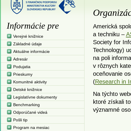
Organizác
Informácie pre
Americká spol
a techniku –
A
Verejné knižnice
Society for In
Základné údaje
Technology) u
Aktuálne informácie
na poli inform
Adresár
v rôznych kate
Podujatia
oceňovanie os
Prieskumy
(
Research in I
Komunitné aktivity
Detské knižnice
Na týchto web
Legislatívne dokumenty
ktoré získali 
Benchmarking
významné osobn
Odporúčané videá
Pošli tip
Program na mesiac