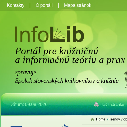
Kontakty
O portáli
Mapa stránok
Portál pre knižničnú
a informačnú teóriu a prax
spravuje
Spolok slovenských knihovníkov a knižníc
Dátum: 09.08.2026
Tlačiť stránku
Home
Trendy v ob