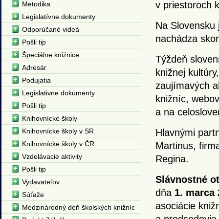
v priestoroch k
Metodika
Legislatívne dokumenty
Na Slovensku 
Odporúčané videá
nachádza skor
Pošli tip
Špeciálne knižnice
Týždeň slovens
Adresár
knižnej kultúr
Podujatia
zaujímavých a
Legislativne dokumenty
knižníc, webov
Pošli tip
a na celoslove
Knihovnícke školy
Knihovnícke školy v SR
Hlavnými part
Knihovnícke školy v ČR
Martinus, firm
Vzdelávacie aktivity
Regina.
Pošli tip
Slávnostné o
Vydavateľov
dňa
1. marca 
Súťaže
asociácie kniž
Medzinárodný deň školských knižníc