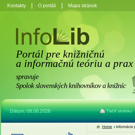
Kontakty
O portáli
Mapa stránok
Portál pre knižničnú
a informačnú teóriu a prax
spravuje
Spolok slovenských knihovníkov a knižníc
Dátum: 08.08.2026
Tlačiť stránku
Home
Informácie 