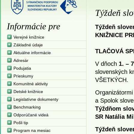
Týždeň slo
Informácie pre
Týždeň slove
KNIŽNICE P
Verejné knižnice
Základné údaje
TLAČOVÁ SP
Aktuálne informácie
Adresár
V dňoch
1. – 
Podujatia
slovenských k
Prieskumy
VŠETKÝCH.
Komunitné aktivity
Detské knižnice
Organizátormi 
Legislatívne dokumenty
a Spolok slov
Benchmarking
Týždňom slove
Odporúčané videá
SR Natália Mi
Pošli tip
Týždeň slove
Program na mesiac