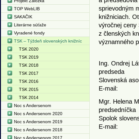
a predsedovia
Projekt Záložka
sprievodným 
TOP WebLIB
knižniciach. O
SAKAČIK
výročnej ceny 
Literárne súťaže
z členských kni
Vyradené fondy
TSK – Týždeň slovenských knižníc
významného po
TSK 2020
TSK 2019
Ing. Ondrej L
TSK 2018
predseda
TSK 2017
Slovenská asoc
TSK 2016
E-mail:
TSK 2015
TSK 2014
Mgr. Helena M
Noc s Andersenom
predsedníčka
Noc s Andersenom 2020
Spolok slovens
Noc s Andersenom 2019
E-mail:
Noc s Andersenom 2018
Noc s Andersenom 2017