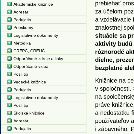
prebiehať pros
Akademické knižnice
za účelom pozi
Adresár
a vzdelávacie i
Podujatia
znalostnej spo
Prieskumy
situácie sa p
Legislativne dokumenty
aktivity budú
Metodika
CREPČ, CREUČ
rôznorodé akti
Odporúčané zdroje a linky
dielne, preze
Odporúčané videá
bezplatné ale
Pošli tip
Knižnice na ce
Vedecké knižnice
v spoločnosti.
Podujatia
na spoločenský
Legislativne dokumenty
práve knižnic
Pošli tip
a nedostatku f
Školské knižnice
používateľov 
Adresár
i zábavného. P
Podujatia