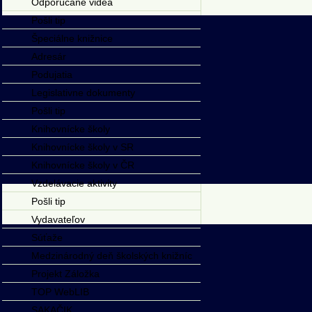
Odporúčané videá
Pošli tip
Špeciálne knižnice
Adresár
Podujatia
Legislativne dokumenty
Pošli tip
Knihovnícke školy
Knihovnícke školy v SR
Knihovnícke školy v ČR
Vzdelávacie aktivity
Pošli tip
Vydavateľov
Súťaže
Medzinárodný deň školských knižníc
Projekt Záložka
TOP WebLIB
SAKAČIK