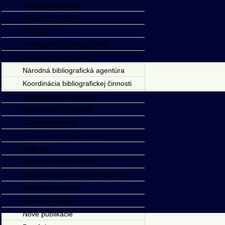
Najkrajšie knižnice
Odporúčané videá
Pošli tip
Bibliografia a katalogizácia
Aktuálne informácie
Národná bibliografická agentúra
Koordinácia bibliografickej činnosti
Bibliografické databázy
Katalogizačná politika
Súborné katalógy
Odporúčané zdroje a linky
Pošli tip
Historické knižné fondy
Digitálne knižnice historických tlačí
Bibliografie online
Historické mapy
Nové publikácie