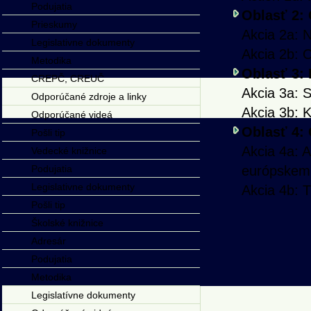
Podujatia
Oblasť 2: 
Prieskumy
Akcia 2a: 
Legislativne dokumenty
Akcia 2b: 
Metodika
Oblasť 3:
CREPČ, CREUČ
Akcia 3a: 
Odporúčané zdroje a linky
Akcia 3b: 
Odporúčané videá
Oblasť 4:
Pošli tip
Akcia 4a: A
Vedecké knižnice
Podujatia
európskemu
Legislativne dokumenty
Akcia 4b: T
Pošli tip
Školské knižnice
Adresár
Podujatia
Metodika
Legislatívne dokumenty