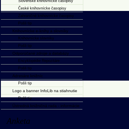
Slovenské knihovnícke časopisy
České knihovnícke časopisy
Zahraničné knihovnícke časopisy
Pošli tip
Knihovnícke e-knihy a slovníky
Knihovnícke slovníky
Pošli tip
Odporúčané zdroje a databázy
Encyklopédie Repozitáre
Pošli tip
Adresáre knižníc
Pošli tip
Logo a banner InfoLib na stiahnutie
Pošli tip
Ústredná knižničná rada - informácie
Anketa