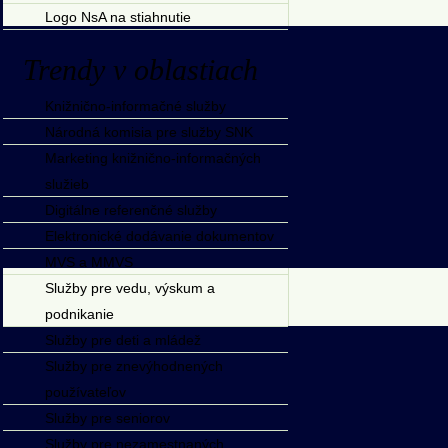
Logo NsA na stiahnutie
Trendy v oblastiach
Knižnično-informačné služby
Národná komisia pre služby SNK
Marketing knižnično-informačných
služieb
Digitálne referenčné služby
Elektronické dodávanie dokumentov
MVS a MMVS
Služby pre vedu, výskum a
podnikanie
Služby pre deti a mládež
Služby pre znevýhodnených
používateľov
Služby pre seniorov
Služby pre nezamestnaných