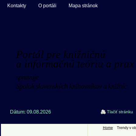
Kontakty
O portáli
Mapa stránok
Portál pre knižničnú
a informačnú teóriu a prax
spravuje
Spolok slovenských knihovníkov a knižníc
Dátum: 09.08.2026
Tlačiť stránku
Home
Trendy v ob