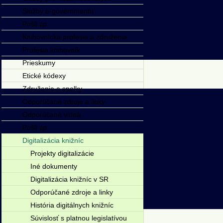
Služby e-governmentu
Pošli tip
Knihovnícka profesia a združenia
Profesia knihovník
Prieskumy
Etické kódexy
Združenia a spolky
Odporúčané zdroje a linky
Odporúčané videá
Pošli tip
Digitalizácia knižníc
Projekty digitalizácie
Iné dokumenty
Digitalizácia knižníc v SR
Odporúčané zdroje a linky
História digitálnych knižníc
Súvislosť s platnou legislatívou