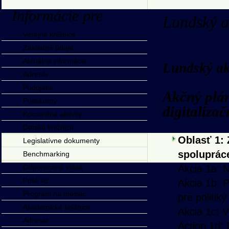
Informácie pre
Lundský a
Verejné knižnice
Základné údaje
Aktuálne informácie
Lundský ak
Adresár
Podujatia
Akčný plá
Prieskumy
digitaliza
Komunitné aktivity
Detské knižnice
Oblasť 1: 
Legislatívne dokumenty
spoluprác
Benchmarking
Odporúčané videá
Akcia 1a: 
Pošli tip
Akcia 1b: 
Program na mesiac
pre politik
Akademické knižnice
Akcia 1c: V
Adresár
Action 1d: 