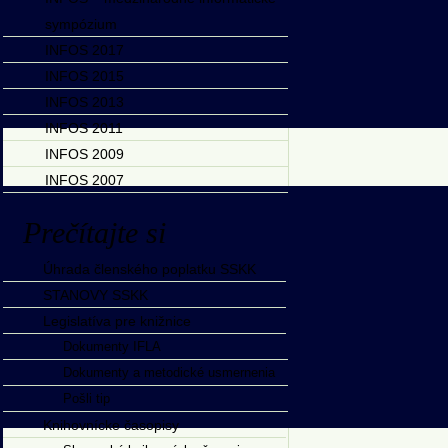
sympózium
INFOS 2017
INFOS 2015
INFOS 2013
INFOS 2011
INFOS 2009
INFOS 2007
Prečítajte si
Úhrada členského poplatku SSKK
STANOVY SSKK
Legislatíva pre knižnice
Dokumenty IFLA
Dokumenty a metodické usmernenia
Pošli tip
Knihovnícke časopisy