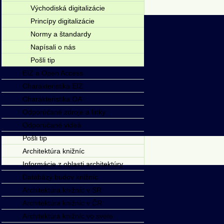
Východiská digitalizácie
Princípy digitalizácie
Normy a štandardy
Napísali o nás
Pošli tip
EIZ a Open Access
Charakteristika EIZ
Charakteristika OA
Odporúčané zdroje a linky
Odporúčané videá
Pošli tip
Architektúra knižníc
Informácie z oblasti architektúry
Databázy budov knižníc
Architektúra knižníc v SR
Architektúra knižníc v ČR
Architektúra knižníc vo svete