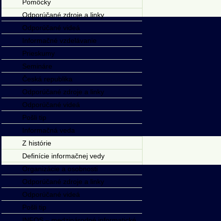
Pomôcky
Odporúčané zdroje a linky
Odporúčané videá
Informačné vzdelávanie
Prieskumy
Semináre
Česká republika
Odporúčané zdroje a linky
Odporúčané videá
Pošli tip
Informačná veda
Z histórie
Definície informačnej vedy
Organizácie a osobnosti
Odporúčané zdroje a linky
Odporúčané videá
Pošli tip
INFOS – medzinárodné informatické