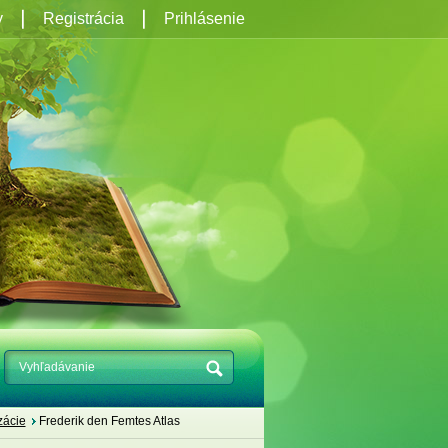
y
Registrácia
Prihlásenie
izácie
Frederik den Femtes Atlas