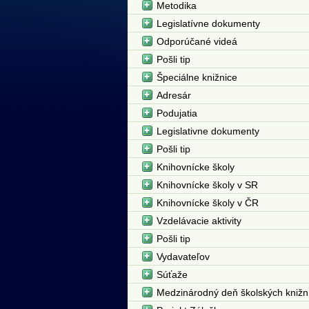
Metodika
Legislatívne dokumenty
Odporúčané videá
Pošli tip
Špeciálne knižnice
Adresár
Podujatia
Legislativne dokumenty
Pošli tip
Knihovnícke školy
Knihovnícke školy v SR
Knihovnícke školy v ČR
Vzdelávacie aktivity
Pošli tip
Vydavateľov
Súťaže
Medzinárodný deň školských knižn