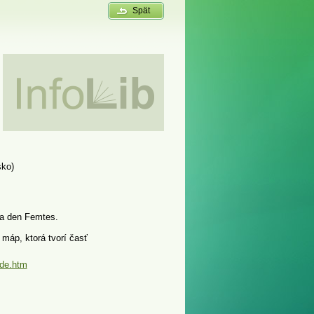
Spät
sko)
ika den Femtes.
 máp, ktorá tvorí časť
ide.htm