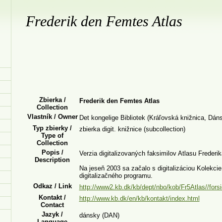
Frederik den Femtes Atlas
Zbierka /
Frederik den Femtes Atlas
Collection
Vlastník / Owner
Det kongelige Bibliotek (Kráľovská knižnica, Dán
Typ zbierky /
zbierka digit. knižnice (subcollection)
Type of
Collection
Popis /
Verzia digitalizovaných faksimilov Atlasu Freder
Description
Na jeseň 2003 sa začalo s digitalizáciou Kolekcie
digitalizačného programu.
Odkaz / Link
http://www2.kb.dk/kb/dept/nbo/kob/Fr5Atlas//fors
Kontakt /
http://www.kb.dk/en/kb/kontakt/index.html
Contact
Jazyk /
dánsky (DAN)
Language