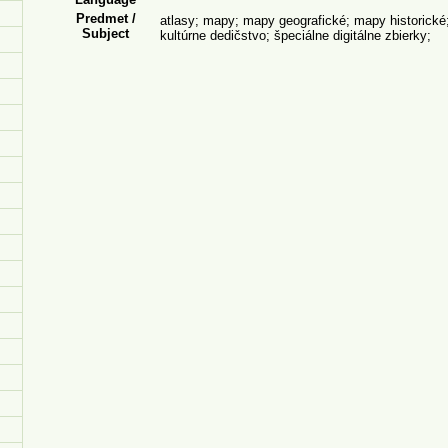
Predmet /
atlasy; mapy; mapy geografické; mapy historické;
Subject
kultúrne dedičstvo; špeciálne digitálne zbierky;