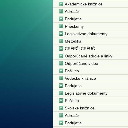
Akademické knižnice
Adresár
Podujatia
Prieskumy
Legislativne dokumenty
Metodika
CREPČ, CREUČ
Odporúčané zdroje a linky
Odporúčané videá
Pošli tip
Vedecké knižnice
Podujatia
Legislativne dokumenty
Pošli tip
Školské knižnice
Adresár
Podujatia