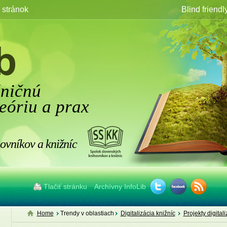
stránok
Blind friendl
žničnú
eóriu a prax
ovníkov a knižníc
Tlačiť stránku
Archívny InfoLib
Home
Trendy v oblastiach
Digitalizácia knižníc
Projekty digital