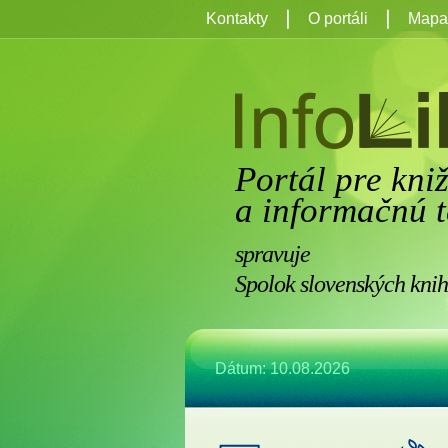
Kontakty
O portáli
Mapa 
Portál pre kni
a informačnú t
spravuje
Spolok slovenských knih
Dátum: 10.08.2026