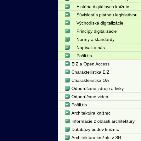
História digitálnych knižníc
Súvislosť s platnou legislatívou
Východiská digitalizácie
Princípy digitalizácie
Normy a štandardy
Napísali o nás
Pošli tip
EIZ a Open Access
Charakteristika EIZ
Charakteristika OA
Odporúčané zdroje a linky
Odporúčané videá
Pošli tip
Architektúra knižníc
Informácie z oblasti architektúry
Databázy budov knižníc
Architektúra knižníc v SR