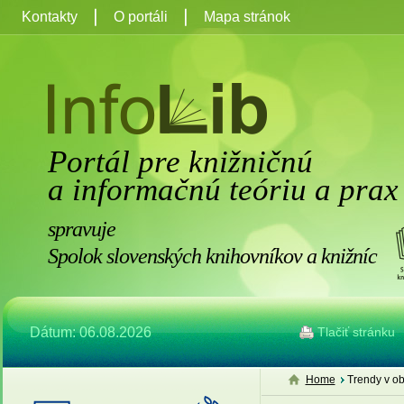
Kontakty
O portáli
Mapa stránok
Portál pre knižničnú
a informačnú teóriu a prax
spravuje
Spolok slovenských knihovníkov a knižníc
Dátum: 06.08.2026
Tlačiť stránku
Home
Trendy v ob