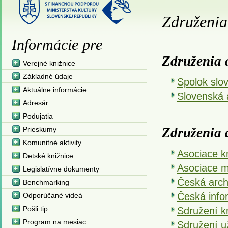
Združenia
Informácie pre
Združenia 
Verejné knižnice
Základné údaje
Spolok slo
Aktuálne informácie
Slovenská 
Adresár
Podujatia
Prieskumy
Združenia 
Komunitné aktivity
Asociace k
Detské knižnice
Asociace mu
Legislatívne dokumenty
Česká arch
Benchmarking
Česká info
Odporúčané videá
Pošli tip
Sdružení k
Program na mesiac
Sdružení u