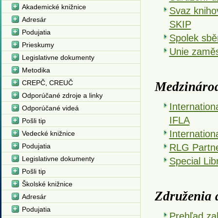
Akademické knižnice
Svaz kniho
Adresár
SKIP
Podujatia
Spolek sběr
Prieskumy
Unie zaměs
Legislativne dokumenty
Metodika
CREPČ, CREUČ
Medzinárod
Odporúčané zdroje a linky
Internation
Odporúčané videá
IFLA
Pošli tip
Internation
Vedecké knižnice
Podujatia
RLG Partne
Legislativne dokumenty
Special Lib
Pošli tip
Školské knižnice
Združenia a
Adresár
Podujatia
Prehľad za