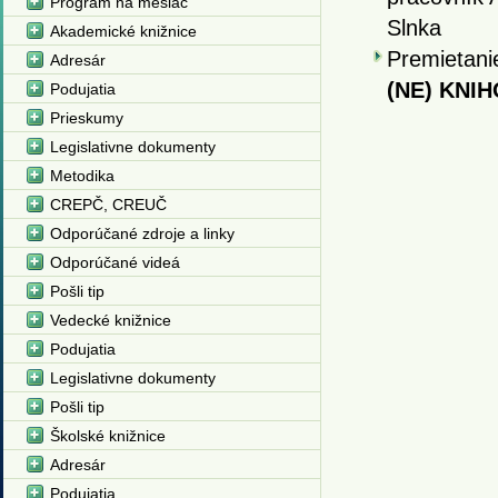
Program na mesiac
Slnka
Akademické knižnice
Premietani
Adresár
(NE) KNI
Podujatia
Prieskumy
Legislativne dokumenty
Metodika
CREPČ, CREUČ
Odporúčané zdroje a linky
Odporúčané videá
Pošli tip
Vedecké knižnice
Podujatia
Legislativne dokumenty
Pošli tip
Školské knižnice
Adresár
Podujatia