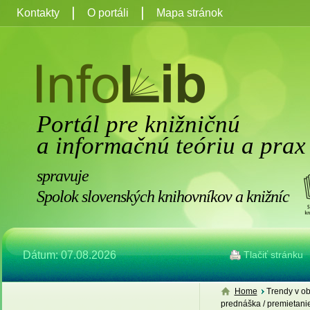
Kontakty
O portáli
Mapa stránok
Portál pre knižničnú
a informačnú teóriu a prax
spravuje
Spolok slovenských knihovníkov a knižníc
Dátum: 07.08.2026
Tlačiť stránku
Home
Trendy v ob
prednáška / premietanie