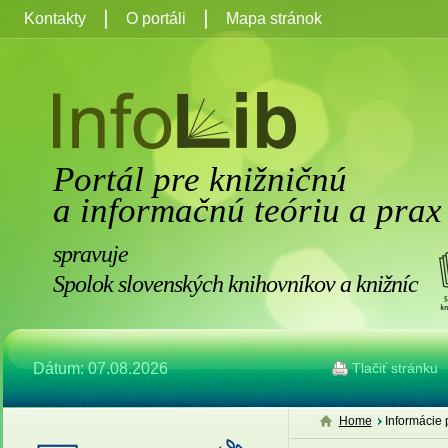
Kontakty
O portáli
Mapa stránok
Portál pre knižničnú
a informačnú teóriu a prax
spravuje
Spolok slovenských knihovníkov a knižníc
Dátum: 07.08.2026
Tlačiť stránku
Home
Informácie 