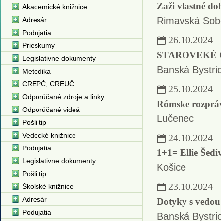
Zaži vlastné do
Akademické knižnice
Rimavská Sob
Adresár
Podujatia
26.10.2024
Prieskumy
STAROVEKÉ 
Legislativne dokumenty
Banská Bystri
Metodika
CREPČ, CREUČ
25.10.2024
Odporúčané zdroje a linky
Rómske rozprá
Odporúčané videá
Lučenec
Pošli tip
Vedecké knižnice
24.10.2024
Podujatia
1+1= Ellie Šed
Legislativne dokumenty
Košice
Pošli tip
23.10.2024
Školské knižnice
Adresár
Dotyky s vedou
Podujatia
Banská Bystri