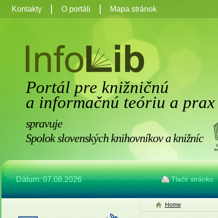
Kontakty
O portáli
Mapa stránok
Portál pre knižničnú
a informačnú teóriu a prax
spravuje
Spolok slovenských knihovníkov a knižníc
Dátum: 07.08.2026
Tlačiť stránku
Home