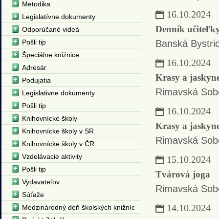
Metodika
16.10.2024
Legislatívne dokumenty
Denník učiteľk
Odporúčané videá
Pošli tip
Banská Bystri
Špeciálne knižnice
16.10.2024
Adresár
Krasy a jaskyne
Podujatia
Rimavská Sob
Legislativne dokumenty
Pošli tip
16.10.2024
Knihovnícke školy
Krasy a jaskyne
Knihovnícke školy v SR
Rimavská Sob
Knihovnícke školy v ČR
Vzdelávacie aktivity
15.10.2024
Pošli tip
Tvárová joga
Vydavateľov
Rimavská Sob
Súťaže
14.10.2024
Medzinárodný deň školských knižníc