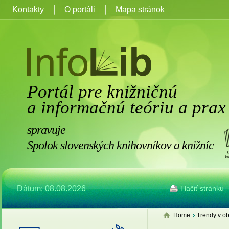
Kontakty
O portáli
Mapa stránok
Portál pre knižničnú
a informačnú teóriu a prax
spravuje
Spolok slovenských knihovníkov a knižníc
Dátum: 08.08.2026
Tlačiť stránku
Home
Trendy v ob