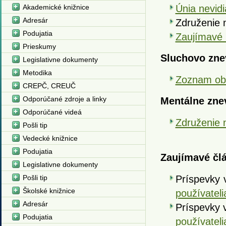
Akademické knižnice
Únia nevid
Adresár
Združenie 
Podujatia
Zaujímavé l
Prieskumy
Sluchovo zne
Legislativne dokumenty
Metodika
Zoznam obč
CREPČ, CREUČ
Odporúčané zdroje a linky
Mentálne zne
Odporúčané videá
Združenie 
Pošli tip
Vedecké knižnice
Podujatia
Zaujímavé čl
Legislativne dokumenty
Pošli tip
Príspevky 
Školské knižnice
používateli
Adresár
Príspevky 
Podujatia
používateli