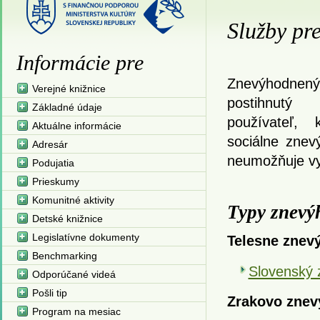
Služby pr
Informácie pre
Znevýhodnen
Verejné knižnice
postihnutý
Základné údaje
používateľ, 
Aktuálne informácie
sociálne znev
Adresár
neumožňuje vy
Podujatia
Prieskumy
Komunitné aktivity
Typy znevý
Detské knižnice
Legislatívne dokumenty
Telesne znev
Benchmarking
Slovenský 
Odporúčané videá
Pošli tip
Zrakovo znev
Program na mesiac