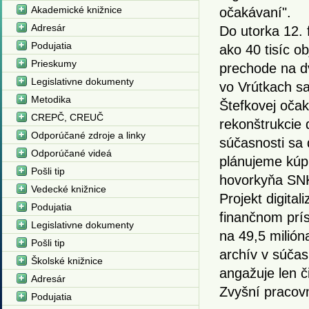
Akademické knižnice
očakávaní".
Adresár
Do utorka 12. 
Podujatia
ako 40 tisíc ob
Prieskumy
prechode na d
Legislativne dokumenty
vo Vrútkach s
Metodika
Štefkovej oča
CREPČ, CREUČ
rekonštrukcie 
Odporúčané zdroje a linky
súčasnosti sa 
Odporúčané videá
plánujeme kúpi
Pošli tip
hovorkyňa SN
Vedecké knižnice
Projekt digita
Podujatia
finančnom prí
Legislativne dokumenty
na 49,5 milióna
Pošli tip
archív v súčas
Školské knižnice
angažuje len č
Adresár
Zvyšní pracovn
Podujatia