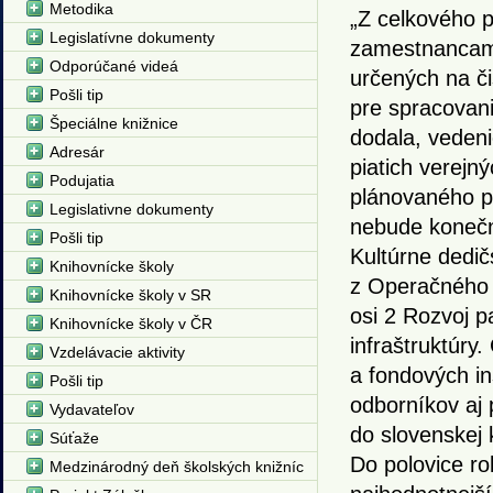
Metodika
„Z celkového 
Legislatívne dokumenty
zamestnancami
Odporúčané videá
určených na či
Pošli tip
pre spracovani
Špeciálne knižnice
dodala, veden
Adresár
piatich verejn
Podujatia
plánovaného po
Legislativne dokumenty
nebude koneč
Pošli tip
Kultúrne dedič
Knihovnícke školy
z Operačného p
Knihovnícke školy v SR
osi 2 Rozvoj p
Knihovnícke školy v ČR
infraštruktúry
Vzdelávacie aktivity
a fondových in
Pošli tip
odborníkov aj 
Vydavateľov
do slovenskej k
Súťaže
Do polovice ro
Medzinárodný deň školských knižníc