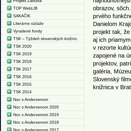
najhodnotnejší
Projekt Záložka
obrazov, sôch.
TOP WebLIB
prvého funkčn
SAKAČIK
Danielom Krajc
Literárne súťaže
Vyradené fondy
projekt tak, ž
TSK – Týždeň slovenských knižníc
aj ich priamymi
TSK 2020
v rezorte kultú
TSK 2019
zapojené na úr
TSK 2018
projektov, pat
TSK 2017
galéria, Múze
TSK 2016
Slovenský film
TSK 2015
knižnica v Bra
TSK 2014
Noc s Andersenom
Noc s Andersenom 2020
Noc s Andersenom 2019
Noc s Andersenom 2018
Noc s Andersenom 2017