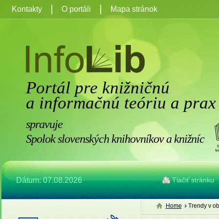
Kontakty
O portáli
Mapa stránok
Portál pre knižničnú
a informačnú teóriu a prax
spravuje
Spolok slovenských knihovníkov a knižníc
Dátum: 07.08.2026
Tlačiť stránku
Home
Trendy v ob