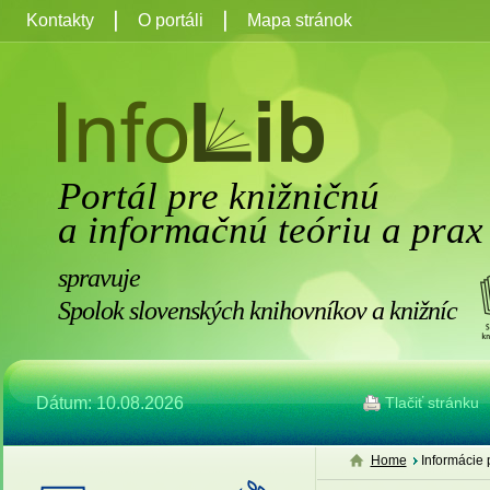
Kontakty
O portáli
Mapa stránok
Portál pre knižničnú
a informačnú teóriu a prax
spravuje
Spolok slovenských knihovníkov a knižníc
Dátum: 10.08.2026
Tlačiť stránku
Home
Informácie 