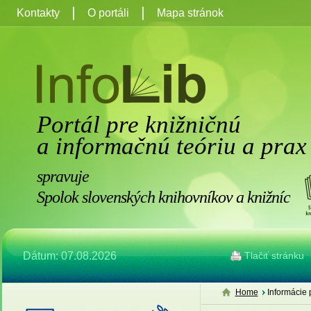
Kontakty
O portáli
Mapa stránok
Portál pre knižničnú
a informačnú teóriu a prax
spravuje
Spolok slovenských knihovníkov a knižníc
Dátum: 07.08.2026
Tlačiť stránku
Home
Informácie 