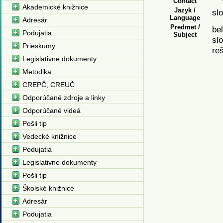
Contact
Akademické knižnice
Jazyk /
sl
Language
Adresár
Predmet /
bel
Podujatia
Subject
sl
Prieskumy
re
Legislativne dokumenty
Metodika
CREPČ, CREUČ
Odporúčané zdroje a linky
Odporúčané videá
Pošli tip
Vedecké knižnice
Podujatia
Legislativne dokumenty
Pošli tip
Školské knižnice
Adresár
Podujatia