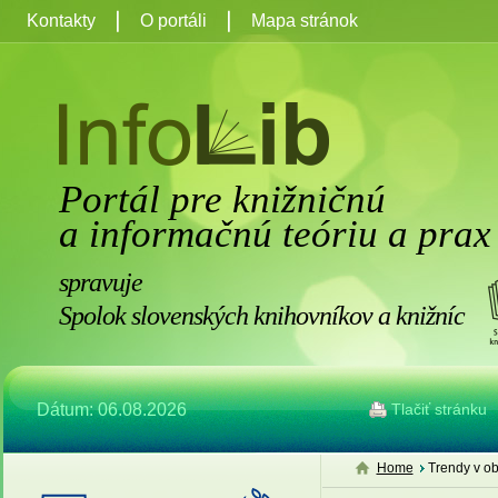
Kontakty
O portáli
Mapa stránok
Portál pre knižničnú
a informačnú teóriu a prax
spravuje
Spolok slovenských knihovníkov a knižníc
Dátum: 06.08.2026
Tlačiť stránku
Home
Trendy v ob