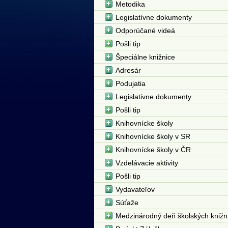
Metodika
Legislatívne dokumenty
Odporúčané videá
Pošli tip
Špeciálne knižnice
Adresár
Podujatia
Legislativne dokumenty
Pošli tip
Knihovnícke školy
Knihovnícke školy v SR
Knihovnícke školy v ČR
Vzdelávacie aktivity
Pošli tip
Vydavateľov
Súťaže
Medzinárodný deň školských knižn