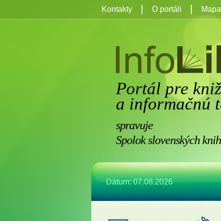
Kontakty
O portáli
Mapa 
Portál pre kni
a informačnú t
spravuje
Spolok slovenských knih
Dátum: 07.08.2026