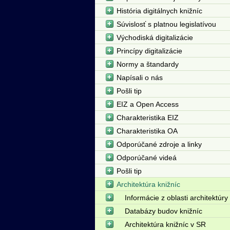
História digitálnych knižníc
Súvislosť s platnou legislatívou
Východiská digitalizácie
Princípy digitalizácie
Normy a štandardy
Napísali o nás
Pošli tip
EIZ a Open Access
Charakteristika EIZ
Charakteristika OA
Odporúčané zdroje a linky
Odporúčané videá
Pošli tip
Architektúra knižníc
Informácie z oblasti architektúry
Databázy budov knižníc
Architektúra knižníc v SR