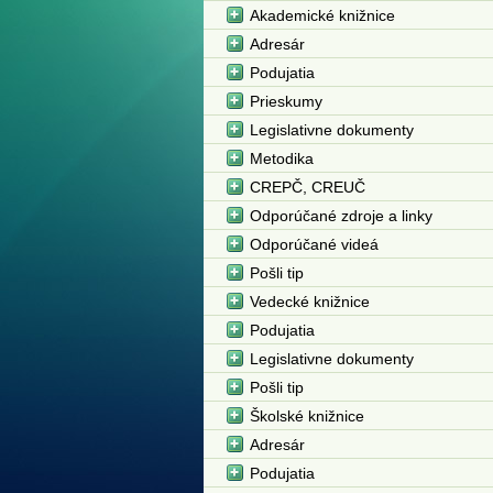
Akademické knižnice
Adresár
Podujatia
Prieskumy
Legislativne dokumenty
Metodika
CREPČ, CREUČ
Odporúčané zdroje a linky
Odporúčané videá
Pošli tip
Vedecké knižnice
Podujatia
Legislativne dokumenty
Pošli tip
Školské knižnice
Adresár
Podujatia