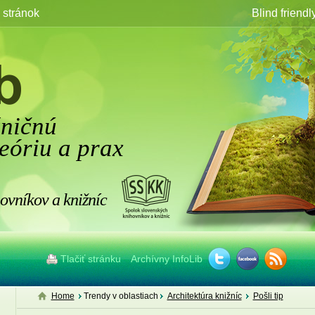
stránok
Blind friendl
žničnú
eóriu a prax
ovníkov a knižníc
Tlačiť stránku
Archívny InfoLib
Home
Trendy v oblastiach
Architektúra knižníc
Pošli tip