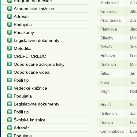
Program na mesiac
Martinická
Alž
Akademické knižnice
Kmeťová
Jitk
Adresár
Prachárová
Zuz
Podujatia
Planková
Jind
Prieskumy
Sliacky
Mic
Legislativne dokumenty
Dzivák
Joz
Metodika
Hrčková
Ľud
CREPČ, CREUČ
Odporúčané zdroje a linky
Dušková
Mar
Odporúčané videá
Šilha
Jiří
Pošli tip
Fiala
Tom
Vedecké knižnice
Végh
Nor
Podujatia
Legislativne dokumenty
Hurná
Ivet
Pošli tip
Dollerová
Jar
Školské knižnice
Horová
Iva
Adresár
Cermiňáková
Eva
Podujatia