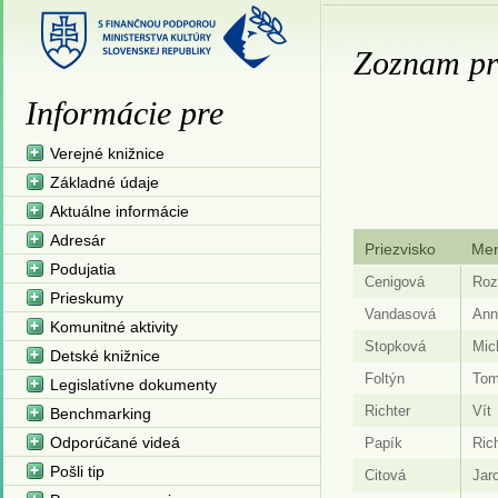
Zoznam pr
Informácie pre
Verejné knižnice
Základné údaje
Aktuálne informácie
Adresár
Priezvisko
Me
Podujatia
Cenigová
Roz
Prieskumy
Vandasová
Ann
Komunitné aktivity
Stopková
Mic
Detské knižnice
Foltýn
Tom
Legislatívne dokumenty
Richter
Vít
Benchmarking
Odporúčané videá
Papík
Ric
Pošli tip
Citová
Jar