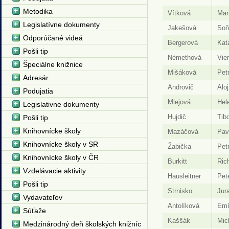
Metodika
Vítková
Mar
Legislatívne dokumenty
Jakešová
Soň
Odporúčané videá
Bergerová
Kat
Pošli tip
Némethová
Vie
Špeciálne knižnice
Mišáková
Pet
Adresár
Androvič
Aloj
Podujatia
Mlejová
Hel
Legislativne dokumenty
Hujdič
Tibo
Pošli tip
Knihovnícke školy
Mazáčová
Pav
Knihovnícke školy v SR
Žabička
Pet
Knihovnícke školy v ČR
Burkitt
Ric
Vzdelávacie aktivity
Hausleitner
Pet
Pošli tip
Strnisko
Jura
Vydavateľov
Antolíková
Emí
Súťaže
Kaššák
Mic
Medzinárodný deň školských knižníc