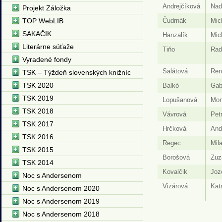
Andrejčíková
Nad
Projekt Záložka
TOP WebLIB
Čudrnák
Mic
SAKAČIK
Hanzalík
Mic
Literárne súťaže
Tiňo
Rad
Vyradené fondy
Salátová
Ren
TSK – Týždeň slovenských knižníc
TSK 2020
Balkó
Gabr
TSK 2019
Lopušanová
Mon
TSK 2018
Vávrová
Pet
TSK 2017
Hrčková
And
TSK 2016
Regec
Mil
TSK 2015
Borošová
Zuz
TSK 2014
Kovalčik
Joz
Noc s Andersenom
Vizárová
Kat
Noc s Andersenom 2020
Noc s Andersenom 2019
Noc s Andersenom 2018