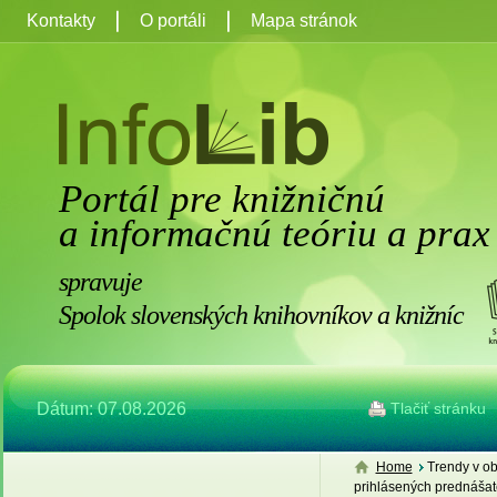
Kontakty
O portáli
Mapa stránok
Portál pre knižničnú
a informačnú teóriu a prax
spravuje
Spolok slovenských knihovníkov a knižníc
Dátum: 07.08.2026
Tlačiť stránku
Home
Trendy v ob
prihlásených prednášat