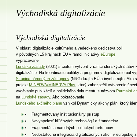
Východiská digitalizácie
Východiská digitalizácie
V oblasti digitalizácie kultúrneho a vedeckého dedičstva boli
v pôvodných 15 krajinách EÚ v rámci iniciatívy
eEurope
vypracované
Lundské zásady
(2001) s cieľom vytvoriť v rámci členských štáto
digitalizácie. Na koordináciu politiky a programov digitalizácie bol 
Skupina národných zástupcov
(NRG) krajín EÚ a iných krajín. Ako 
projekt
MINERVA/MINERVA Plus
, ktorý zabezpečil vytvorenie špe
vydávanie publikácií a politického dokumentu s názvom
Parmská ch
na
Lundské zásady
. Ako pokračovanie
Lundského akčného plánu
vznikol Dynamický akčný plán, ktorý identi
• Fragmentovaný inštitucionálny prístup
• Nevyspelosť kľúčových technológií a štandardov
• Fragmentácia národných politických prístupov
• Nedostatočná integrácia digitalizačných akcií v európskej 