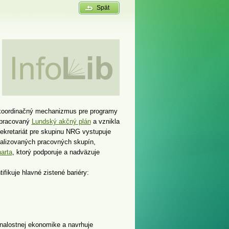
Spät
v koordinačný mechanizmus pre programy
vypracovaný
Lundský akčný plán
a vznikla
sekretariát pre skupinu NRG vystupuje
cializovaných pracovných skupín,
arta
, ktorý podporuje a nadväzuje
fikuje hlavné zistené bariéry:
znalostnej ekonomike a navrhuje