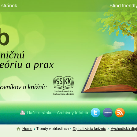
stránok
Blind friendl
žničnú
eóriu a prax
ovníkov a knižníc
Tlačiť stránku
Archívny InfoLib
Home
Trendy v oblastiach
Digitalizácia knižníc
Východiská digi