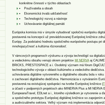
konkrétne činnosti v týchto oblastiach
• Používatelia a obsah
• Ekonomická trvalá udržateľnosť
• Technologický rozvoj a nástroje
• Uchovávanie digitálnej pamäti
Európska komisia má v úmysle vybudovať spoločnú európsku digitál
postavená na koncepcii už prevádzkovanej Európskej knižnice zdru
Európy. Za podstatnú hodnotu spoločného európskeho postupu pri dig
mnohojazyčnosť a kultúrna rôznorodosť.
V rámcových programoch výskumu a vývoja technológií sa digitalizá
a vedeckému obsahu venujú okrem projektov
Ml NERVA
aj CALIM
BRICKS, PRESTOSPACE a i. Osobitný význam má fórum DigiCULT, v
technologického vývoja v oblasti kultúrneho a vedeckého dedičstv
uchovávania digitálne vytvoreného a digitálneho obsahu bola v rok
o zachovaní digitálneho dedičstva. Harmonizácia s vytváraním Európ
postavená na existujúcej spolupráci na tvorbe Európskej knižnice (
T
a účasti v podporných projektoch ako MINERVA Plus a Ml NERVA
EuropeanaTravel, EDLnet a i., ktorého výsledkom je vytvorenie a ďa
a spoločného prototypu Európskej digitálnej knižnice so zapojením 
a audivizuálneho sektora. Veľký význam má implementácia odporúča