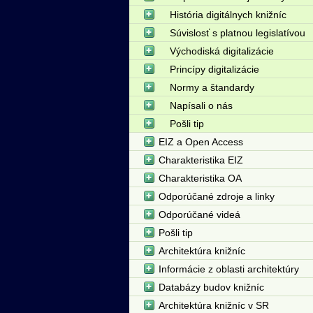
História digitálnych knižníc
Súvislosť s platnou legislatívou
Východiská digitalizácie
Princípy digitalizácie
Normy a štandardy
Napísali o nás
Pošli tip
EIZ a Open Access
Charakteristika EIZ
Charakteristika OA
Odporúčané zdroje a linky
Odporúčané videá
Pošli tip
Architektúra knižníc
Informácie z oblasti architektúry
Databázy budov knižníc
Architektúra knižníc v SR