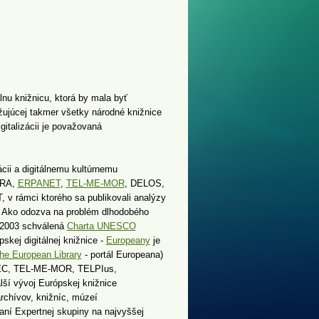
nu knižnicu, ktorá by mala byť
žujúcej takmer všetky národné knižnice
italizácii je považovaná
cii a digitálnemu kultúrnemu
ERA,
ERPANET
,
TEL-ME-MOR
, DELOS,
 rámci ktorého sa publikovali analýzy
a. Ako odozva na problém dlhodobého
u 2003 schválená
Charta UNESCO
skej digitálnej knižnice -
Europeany
je
he European Library
- portál Europeana)
 EC, TEL-ME-MOR, TELPIus,
lší vývoj Európskej knižnice
archívov, knižníc, múzeí
ní Expertnej skupiny na najvyššej