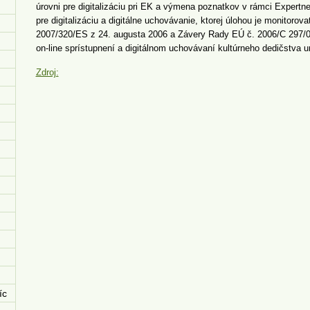
úrovni pre digitalizáciu pri EK a výmena poznatkov v rámci Expertn
pre digitalizáciu a digitálne uchovávanie, ktorej úlohou je monitor
2007/320/ES z 24. augusta 2006 a Závery Rady EÚ č. 2006/C 297/01 
on-line sprístupnení a digitálnom uchovávaní kultúrneho dedičstva
Zdroj:
íc