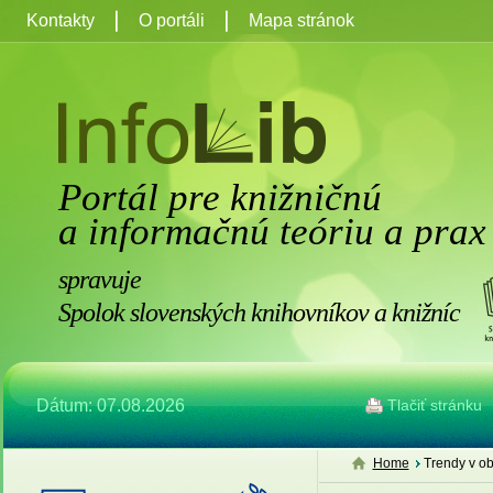
Kontakty
O portáli
Mapa stránok
Portál pre knižničnú
a informačnú teóriu a prax
spravuje
Spolok slovenských knihovníkov a knižníc
Dátum: 07.08.2026
Tlačiť stránku
Home
Trendy v ob