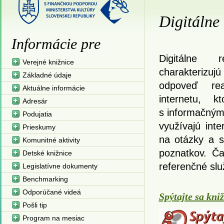
Digitálne 
Informácie pre
Digitálne 
Verejné knižnice
charakterizuj
Základné údaje
odpoveď real
Aktuálne informácie
internetu, k
Adresár
s informačnými
Podujatia
využívajú int
Prieskumy
na otázky a s
Komunitné aktivity
poznatkov. Ča
Detské knižnice
referenčné slu
Legislatívne dokumenty
Benchmarking
Odporúčané videá
Spýtajte sa kni
Pošli tip
Program na mesiac