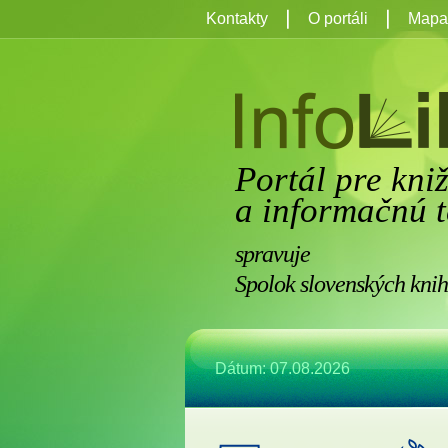
Kontakty
O portáli
Mapa 
Portál pre kni
a informačnú t
spravuje
Spolok slovenských knih
Dátum: 07.08.2026