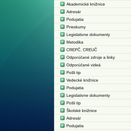
Akademické knižnice
Adresár
Podujatia
Prieskumy
Legislativne dokumenty
Metodika
CREPČ, CREUČ
Odporúčané zdroje a linky
Odporúčané videá
Pošli tip
Vedecké knižnice
Podujatia
Legislativne dokumenty
Pošli tip
Školské knižnice
Adresár
Podujatia