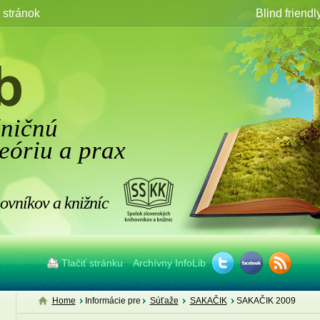
stránok
Blind friendl
žničnú
eóriu a prax
ovníkov a knižníc
Tlačiť stránku
Archívny InfoLib
Home
Informácie pre
Súťaže
SAKAČIK
SAKAČIK 2009