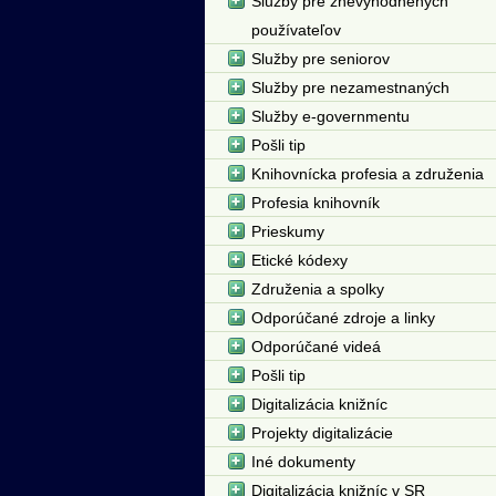
Služby pre znevýhodnených
používateľov
Služby pre seniorov
Služby pre nezamestnaných
Služby e-governmentu
Pošli tip
Knihovnícka profesia a združenia
Profesia knihovník
Prieskumy
Etické kódexy
Združenia a spolky
Odporúčané zdroje a linky
Odporúčané videá
Pošli tip
Digitalizácia knižníc
Projekty digitalizácie
Iné dokumenty
Digitalizácia knižníc v SR