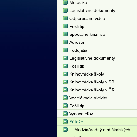
Metodika
Legislatívne dokumenty
Odporúčané videá
Pošli tip
Špeciálne knižnice
Adresár
Podujatia
Legislativne dokumenty
Pošli tip
Knihovnícke školy
Knihovnícke školy v SR
Knihovnícke školy v ČR
Vzdelávacie aktivity
Pošli tip
Vydavateľov
Súťaže
Medzinárodný deň školských