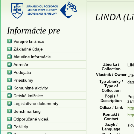
LINDA (Li
Informácie pre
Verejné knižnice
Základné údaje
Aktuálne informácie
Adresár
Zbierka /
LIN
Collection
Podujatia
Vlastník / Owner
Lit
Prieskumy
Typ zbierky /
dat
Type of
Komunitné aktivity
Collection
Detské knižnice
Popis /
Pro
Description
zam
Legislatívne dokumenty
Odkaz / Link
htt
Benchmarking
Kontakt /
htt
Odporúčané videá
Contact
Jazyk /
slo
Pošli tip
Language