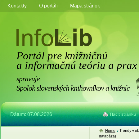
Kontakty
O portáli
Mapa stránok
Portál pre knižničnú
a informačnú teóriu a prax
spravuje
Spolok slovenských knihovníkov a knižníc
Dátum: 07.08.2026
Tlačiť stránku
Home
Trendy v ob
databáza)