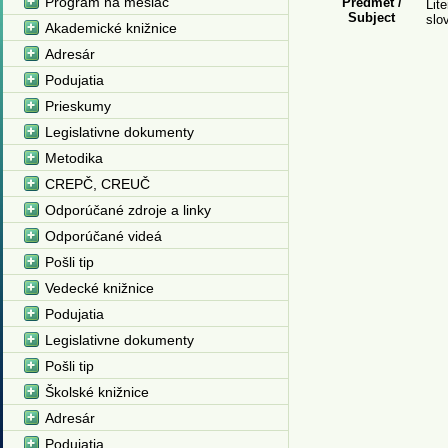
Program na mesiac
Predmet /
Lit
Subject
slo
Akademické knižnice
Adresár
Podujatia
Prieskumy
Legislativne dokumenty
Metodika
CREPČ, CREUČ
Odporúčané zdroje a linky
Odporúčané videá
Pošli tip
Vedecké knižnice
Podujatia
Legislativne dokumenty
Pošli tip
Školské knižnice
Adresár
Podujatia