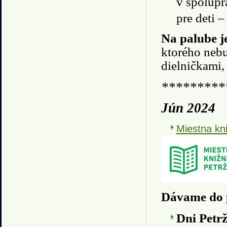
v spolup
pre deti 
Na palube 
ktorého nebu
dielničkami,
*********
Jún 2024
Miestna kni
Dávame do 
Dni Petr