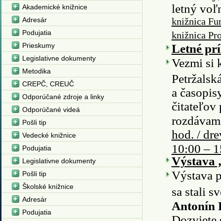
letný vo
Akademické knižnice
Adresár
knižnica Fu
Podujatia
knižnica Pr
Prieskumy
Letné prí
Legislativne dokumenty
Vezmi si k
Metodika
Petržalsk
CREPČ, CREUČ
a časopisy
Odporúčané zdroje a linky
čitateľov
Odporúčané videá
rozdávam
Pošli tip
hod. / dr
Vedecké knižnice
10:00 – 1
Podujatia
Výstava „
Legislativne dokumenty
Výstava p
Pošli tip
Školské knižnice
sa stali 
Adresár
Antonín 
Podujatia
Dozviete s