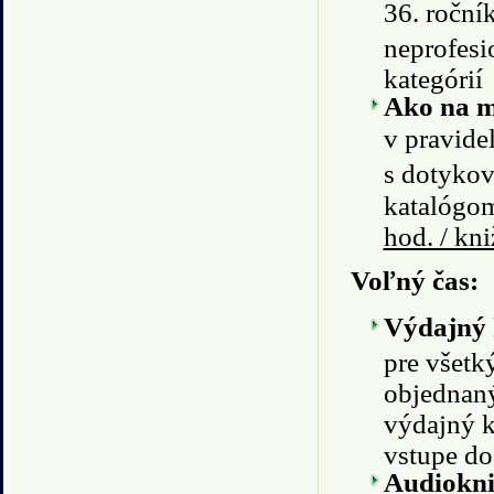
36. ročník
neprofesi
kategórií
Ako na mo
v pravide
s dotykov
katalógom
hod. / kn
Voľný čas:
Výdajný 
pre všetk
objednaný
výdajný k
vstupe do
Audiokni