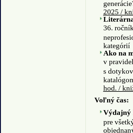
generácie
2025 / kn
Literárn
36. ročník
neprofesi
kategórií
Ako na mo
v pravide
s dotykov
katalógom
hod. / kn
Voľný čas:
Výdajný 
pre všetk
objednaný