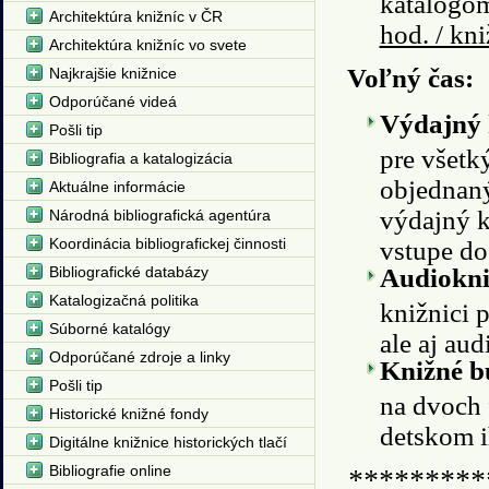
katalógo
Architektúra knižníc v ČR
hod. / kn
Architektúra knižníc vo svete
Voľný čas:
Najkrajšie knižnice
Odporúčané videá
Výdajný 
Pošli tip
pre všetk
Bibliografia a katalogizácia
objednaný
Aktuálne informácie
výdajný k
Národná bibliografická agentúra
Koordinácia bibliografickej činnosti
vstupe do
Bibliografické databázy
Audiokni
Katalogizačná politika
knižnici 
Súborné katalógy
ale aj au
Odporúčané zdroje a linky
Knižné 
Pošli tip
na dvoch 
Historické knižné fondy
detskom i
Digitálne knižnice historických tlačí
Bibliografie online
*********