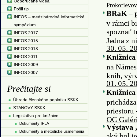
Odporúčané videá
Prokofievov
Pošli tip
BRaK – p
INFOS – medzinárodné informatické
v rámci b
sympózium
spoznať t
INFOS 2017
Jedna z n
INFOS 2015
30. 05. 2
INFOS 2013
Knižnica
INFOS 2011
INFOS 2009
na Námest
INFOS 2007
kníh, výt
01. 05. 2
Prečítajte si
Knižnica
Úhrada členského poplatku SSKK
prichádza
STANOVY SSKK
priestoru
Legislatíva pre knižnice
OC Galéri
Dokumenty IFLA
Výstava „
Dokumenty a metodické usmernenia
aký bol j