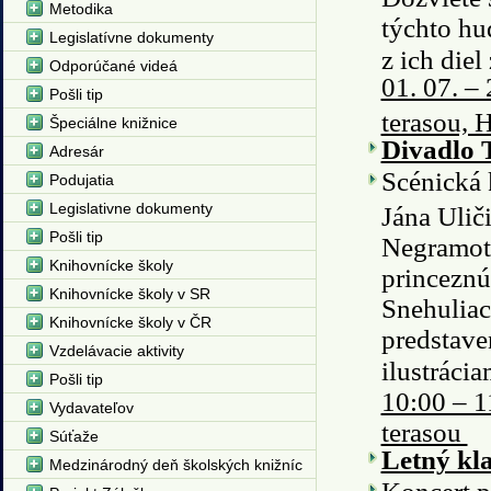
Metodika
týchto hu
Legislatívne dokumenty
z ich die
Odporúčané videá
01. 07. –
Pošli tip
terasou, 
Špeciálne knižnice
Divadlo 
Adresár
Scénická 
Podujatia
Legislativne dokumenty
Jána Ulič
Pošli tip
Negramotn
Knihovnícke školy
princeznú
Knihovnícke školy v SR
Snehuliac
Knihovnícke školy v ČR
predstave
Vzdelávacie aktivity
ilustráci
Pošli tip
10:00 – 1
Vydavateľov
terasou
Súťaže
Letný kl
Medzinárodný deň školských knižníc