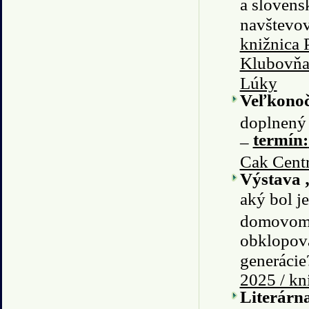
a slovens
navštevov
knižnica 
Klubovňa 
Lúky
Veľkonoč
doplnený 
termín:
–
Cak Centr
Výstava „
aký bol j
domovom? 
obklopova
generácie
2025 / kn
Literárn