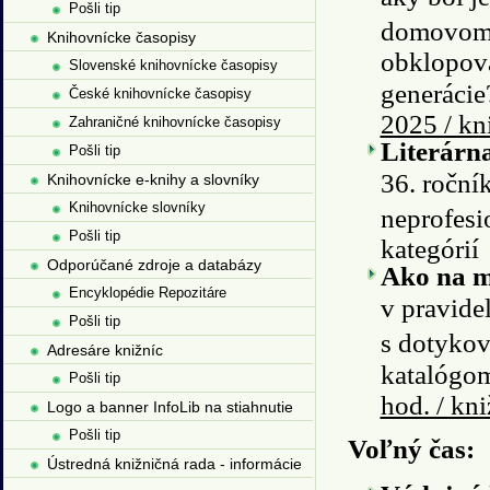
Pošli tip
domovom? 
Knihovnícke časopisy
obklopova
Slovenské knihovnícke časopisy
generácie
České knihovnícke časopisy
2025 / kn
Zahraničné knihovnícke časopisy
Literárn
Pošli tip
36. ročník
Knihovnícke e-knihy a slovníky
Knihovnícke slovníky
neprofesi
Pošli tip
kategórií
Odporúčané zdroje a databázy
Ako na mo
Encyklopédie Repozitáre
v pravide
Pošli tip
s dotykov
Adresáre knižníc
katalógo
Pošli tip
hod. / kn
Logo a banner InfoLib na stiahnutie
Pošli tip
Voľný čas:
Ústredná knižničná rada - informácie