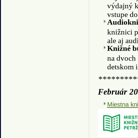
výdajný k
vstupe do
Audiokni
knižnici 
ale aj au
Knižné 
na dvoch 
detskom i
*********
Február 2
Miestna kni