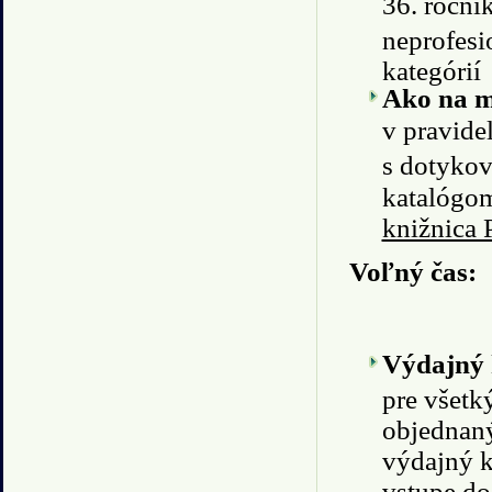
36. ročník
neprofesi
kategórií
Ako na mo
v pravide
s dotykov
katalógom
knižnica 
Voľný čas:
Výdajný 
pre všetk
objednaný
výdajný k
vstupe do