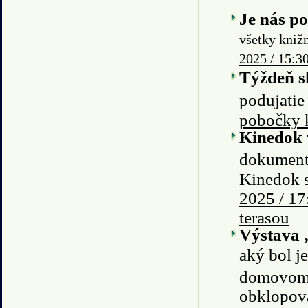
Je nás p
všetky kniž
2025 / 15:30
Týždeň s
podujatie
pobočky 
Kinedok v
dokumentá
Kinedok 
2025 / 17
terasou
Výstava „
aký bol j
domovom? 
obklopova