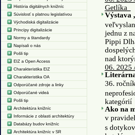
Getlíka
História digitálnych knižníc
Výstava 
Súvislosť s platnou legislatívou
Východiská digitalizácie
veľvyslan
Princípy digitalizácie
jednu z n
Normy a štandardy
Pippi Dlh
Napísali o nás
dospelých
Pošli tip
nad ktorý
EIZ a Open Access
06. 2025 
Charakteristika EIZ
Literárn
Charakteristika OA
36. ročník
Odporúčané zdroje a linky
neprofesi
Odporúčané videá
kategórií
Pošli tip
Ako na mo
Architektúra knižníc
Informácie z oblasti architektúry
v pravide
Databázy budov knižníc
s dotykov
Architektúra knižníc v SR