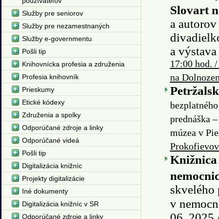
používateľov
Slovart 
Služby pre seniorov
a autorov
Služby pre nezamestnaných
divadielk
Služby e-governmentu
a výstava
Pošli tip
17:00 hod. 
Knihovnícka profesia a združenia
na Dolnoze
Profesia knihovník
Petržals
Prieskumy
Etické kódexy
bezplatného 
Združenia a spolky
prednáška –
Odporúčané zdroje a linky
múzea v Pi
Odporúčané videá
Prokofievov
Pošli tip
Knižnica 
Digitalizácia knižníc
nemocnic
Projekty digitalizácie
skvelého p
Iné dokumenty
v nemocni
Digitalizácia knižníc v SR
06. 2025 /
Odporúčané zdroje a linky