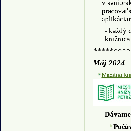
v seniors
pracovaťs
aplikácia
-
každý d
knižnica
*********
Máj 2024
Miestna kni
Dávame 
Počúv