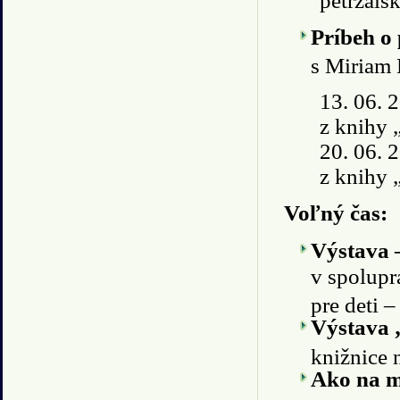
petržals
Príbeh o 
s Miriam 
13. 06. 2
z knihy
20. 06. 2
z knihy
Voľný čas:
Výstava –
v spolup
pre deti 
Výstava 
knižnice 
Ako na m