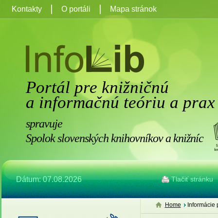
Kontakty
O portáli
Mapa stránok
Portál pre knižničnú
a informačnú teóriu a prax
spravuje
Spolok slovenských knihovníkov a knižníc
Dátum: 07.08.2026
Tlačiť stránku
Home
Informácie 