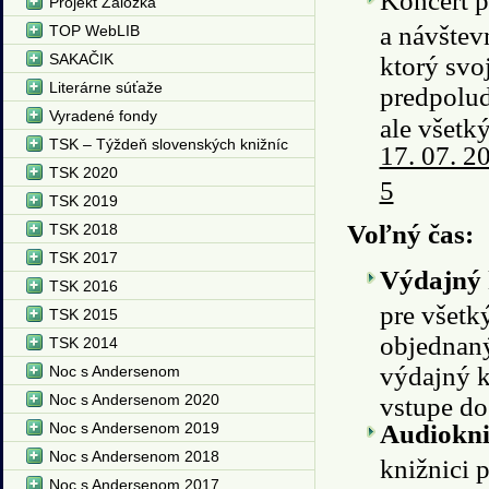
Koncert p
Projekt Záložka
a návštev
TOP WebLIB
SAKAČIK
ktorý svo
Literárne súťaže
predpolu
Vyradené fondy
ale všetk
TSK – Týždeň slovenských knižníc
17. 07. 2
TSK 2020
5
TSK 2019
Voľný čas:
TSK 2018
TSK 2017
Výdajný 
TSK 2016
pre všetk
TSK 2015
objednaný
TSK 2014
výdajný k
Noc s Andersenom
Noc s Andersenom 2020
vstupe do
Noc s Andersenom 2019
Audiokni
Noc s Andersenom 2018
knižnici 
Noc s Andersenom 2017