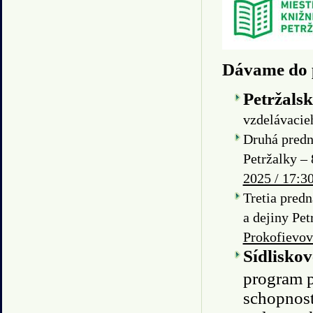
Dávame do 
Petržals
vzdelávacieh
Druhá predn
Petržalky –
2025 / 17:30
Tretia pred
a dejiny Pet
Prokofievov
Sídlisko
program pr
schopnosť