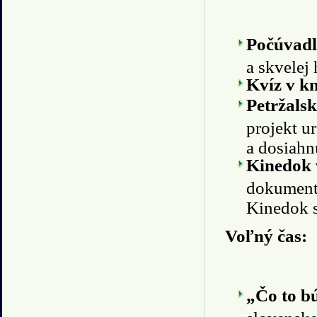
Počúvadl
a skvelej
Kvíz v kn
Petržals
projekt u
a dosiahn
Kinedok v
dokumentá
Kinedok 
Voľný čas:
„Čo to b
slovenske