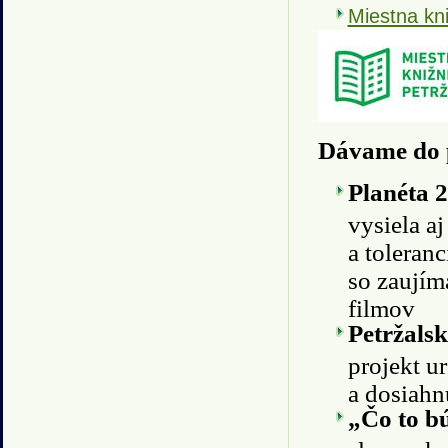
Miestna kni
Dávame do 
Planéta 
vysiela aj
a toleranc
so zaujím
filmov
Petržals
projekt u
a dosiahn
„Čo to b