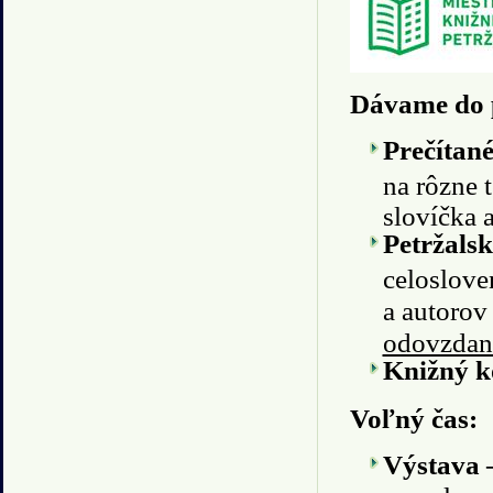
Dávame do 
Prečítané
na rôzne 
slovíčka 
Petržals
celosloven
a autorov
odovzdan
Knižný k
Voľný čas:
Výstava –