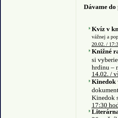
Dávame do 
Kvíz v kn
vážnej a pop
20.02. / 17:
Knižné r
si vyberi
hrdinu – 
14.02. / 
Kinedok v
dokumentá
Kinedok 
17:30 hod
Literárn