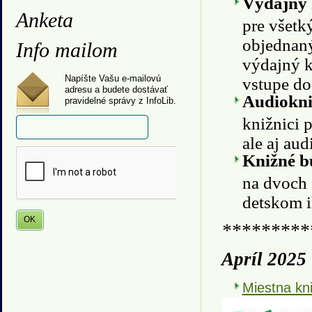
Výdajný 
Anketa
pre všetk
objednaný
Info mailom
výdajný k
Napíšte Vašu e-mailovú
vstupe do
adresu a budete dostávať
Audiokni
pravidelné správy z InfoLib.
knižnici 
ale aj au
Knižné 
na dvoch 
detskom i
*********
Apríl 2025
Miestna kni