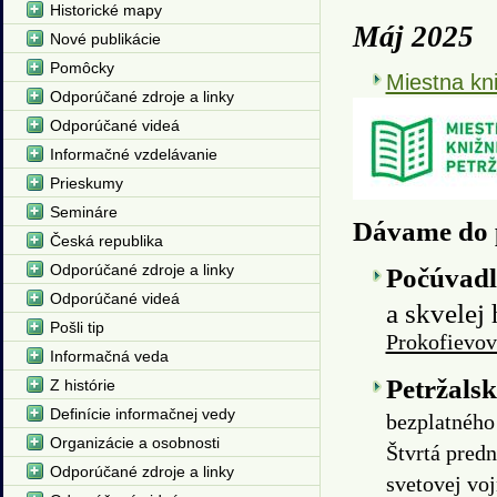
Historické mapy
Máj 2025
Nové publikácie
Pomôcky
Miestna kni
Odporúčané zdroje a linky
Odporúčané videá
Informačné vzdelávanie
Prieskumy
Semináre
Dávame do 
Česká republika
Odporúčané zdroje a linky
Počúvadlo
Odporúčané videá
a skvelej
Pošli tip
Prokofievov
Informačná veda
Petržals
Z histórie
Definície informačnej vedy
bezplatného
Organizácie a osobnosti
Štvrtá predn
Odporúčané zdroje a linky
svetovej vo