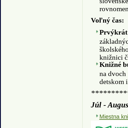
slovenske
rovnomen
Voľný čas:
Prvýkrát 
základnýc
školského
knižnici
Knižné 
na dvoch 
detskom i
*********
Júl - Augu
Miestna kni