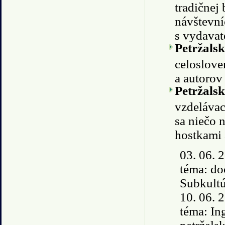
tradičnej
návštevníc
s vydavat
Petržals
celosloven
a autorov
Petržals
vzdelávac
sa niečo 
hostkami 
03. 06. 
téma: do
Subkultú
10. 06. 
téma: In