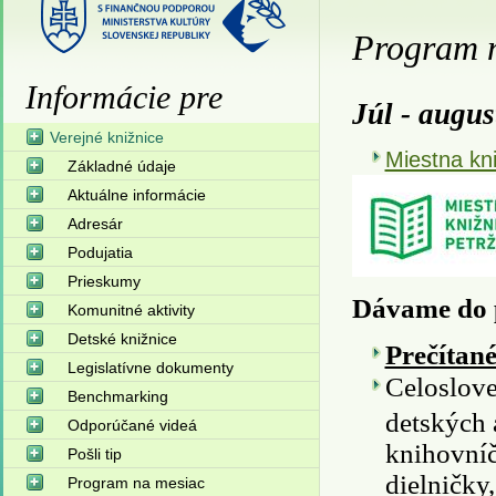
Program 
Informácie pre
Júl - augus
Verejné knižnice
Miestna kni
Základné údaje
Aktuálne informácie
Adresár
Podujatia
Prieskumy
Dávame do 
Komunitné aktivity
Detské knižnice
Prečítané
Legislatívne dokumenty
Celoslove
Benchmarking
detských 
Odporúčané videá
knihovníč
Pošli tip
dielničky,
Program na mesiac