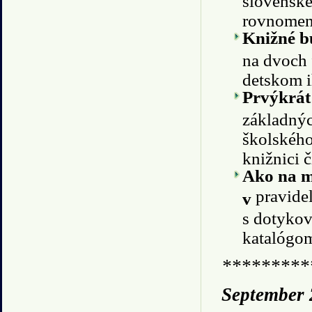
rovnomen
Knižné 
na dvoch 
detskom i
Prvýkrát 
základnýc
školského
knižnici
Ako na mo
pravide
v
s dotykov
katalógom
*********
September 