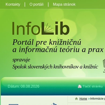
Kontakty
O portáli
Mapa stránok
Portál pre knižničnú
a informačnú teóriu a prax
spravuje
Spolok slovenských knihovníkov a knižníc
Dátum: 08.08.2026
Tlačiť stránku
Home
Informácie 