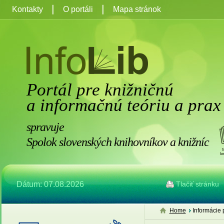
Kontakty
O portáli
Mapa stránok
Portál pre knižničnú
a informačnú teóriu a prax
spravuje
Spolok slovenských knihovníkov a knižníc
Dátum: 07.08.2026
Tlačiť stránku
Home
Informácie 