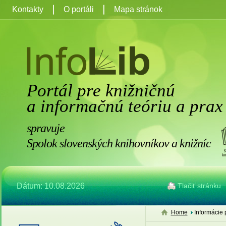
Kontakty
O portáli
Mapa stránok
Portál pre knižničnú
a informačnú teóriu a prax
spravuje
Spolok slovenských knihovníkov a knižníc
Dátum: 10.08.2026
Tlačiť stránku
Home
Informácie 