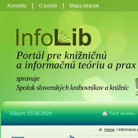
Kontakty
O portáli
Mapa stránok
Portál pre knižničnú
a informačnú teóriu a prax
spravuje
Spolok slovenských knihovníkov a knižníc
Dátum: 10.08.2026
Tlačiť stránku
Home
Informácie 