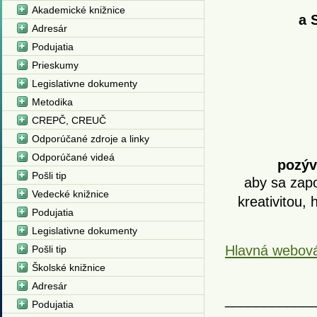
Akademické knižnice
a 
Adresár
Podujatia
Prieskumy
Legislativne dokumenty
Metodika
CREPČ, CREUČ
Odporúčané zdroje a linky
Odporúčané videá
pozýv
Pošli tip
aby sa zapoj
Vedecké knižnice
kreativitou, 
Podujatia
Legislativne dokumenty
Hlavná webová
Pošli tip
Školské knižnice
Adresár
___________
Podujatia