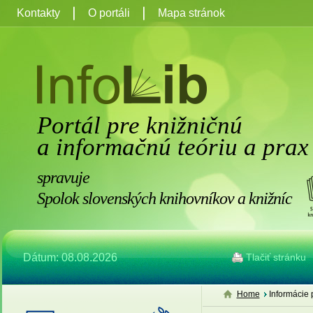
Kontakty
O portáli
Mapa stránok
Portál pre knižničnú
a informačnú teóriu a prax
spravuje
Spolok slovenských knihovníkov a knižníc
Dátum: 08.08.2026
Tlačiť stránku
Home
Informácie 