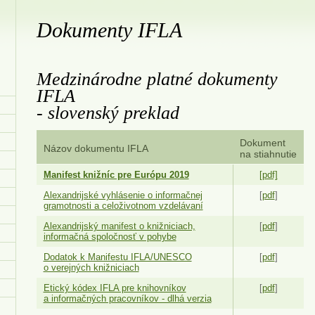
Dokumenty IFLA
Medzinárodne platné dokumenty
IFLA
- slovenský preklad
Dokument
Názov dokumentu IFLA
na stiahnutie
Manifest knižníc pre Európu 2019
[pdf]
Alexandrijské vyhlásenie o informačnej
[
pdf
]
gramotnosti a celoživotnom vzdelávaní
Alexandrijský manifest o knižniciach,
[
pdf
]
informačná spoločnosť v pohybe
Dodatok k Manifestu IFLA/UNESCO
[
pdf
]
o verejných knižniciach
Etický kódex IFLA pre knihovníkov
[
pdf
]
a informačných pracovníkov - dlhá verzia