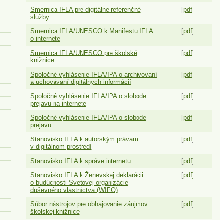
Smernica IFLA pre digitálne referenčné
[
pdf
]
služby
Smernica IFLA/UNESCO k Manifestu IFLA
[
pdf
]
o internete
Smernica IFLA/UNESCO pre školské
[
pdf
]
knižnice
Spoločné vyhlásenie IFLA/IPA o archivovaní
[
pdf
]
a uchovávaní digitálnych informácií
Spoločné vyhlásenie IFLA/IPA o slobode
[
pdf
]
prejavu na internete
Spoločné vyhlásenie IFLA/IPA o slobode
[
pdf
]
prejavu
Stanovisko IFLA k autorským právam
[
pdf
]
v digitálnom prostredí
Stanovisko IFLA k správe internetu
[
pdf
]
Stanovisko IFLA k Ženevskej deklarácii
[
pdf]
o budúcnosti Svetovej organizácie
duševného vlastníctva (WIPO)
Súbor nástrojov pre obhajovanie záujmov
[
pdf
]
školskej knižnice