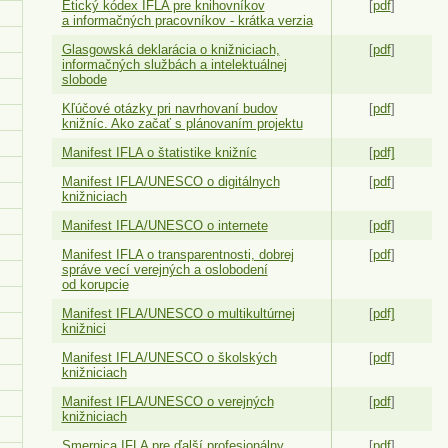
Etický kódex IFLA pre knihovníkov
[
pdf
]
a informačných pracovníkov - krátka verzia
Glasgowská deklarácia o knižniciach,
[
pdf
]
informačných službách a intelektuálnej
slobode
Kľúčové otázky pri navrhovaní budov
[
pdf
]
knižníc. Ako začať s plánovaním projektu
Manifest IFLA o štatistike knižníc
[
pdf]
Manifest IFLA/UNESCO o digitálnych
[
pdf
]
knižniciach
Manifest IFLA/UNESCO o internete
[
pdf
]
Manifest IFLA o transparentnosti, dobrej
[
pdf
]
správe vecí verejných a oslobodení
od korupcie
Manifest IFLA/UNESCO o multikultúrnej
[
pdf]
knižnici
Manifest IFLA/UNESCO o školských
[
pdf
]
knižniciach
Manifest IFLA/UNESCO o verejných
[
pdf
]
knižniciach
Smernica IFLA pre ďalší profesionálny
[
pdf
]