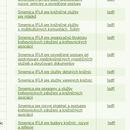
rozvoj: princípy a osvedčené postupy
Smernica IFLA pre knižničné služby
[
pdf
]
pre mládež
Smernica IFLA pre knižničné služby
[
pdf
]
v multikultúrnych komunitách. Súhrn
Smernica IFLA pre organizačnú štruktúru
[
pdf
]
knihovníckych združení a knihovníckych
asociácií
Smernica IFLA pre osvedčené postupy pri
[
pdf
]
poskytovaní medziknižničných výpožičných
služieb a doručovaní dokumentov
Smernica IFLA pre služby detských knižníc
[
pdf
]
Smernica IFLA pre služby verejných knižníc
[
pdf
]
Smernica pre programy a služby
[
pdf]
knihovníckych združení a knižničných
asociácií
Smernica pre rozvoj stratégií a postupov
[
pdf
]
knihovníckych združení a knižničných
asociácií
íc
Smernica IFLA pre budovy knižníc: rozvoj
[
pdf
]
a reflexie