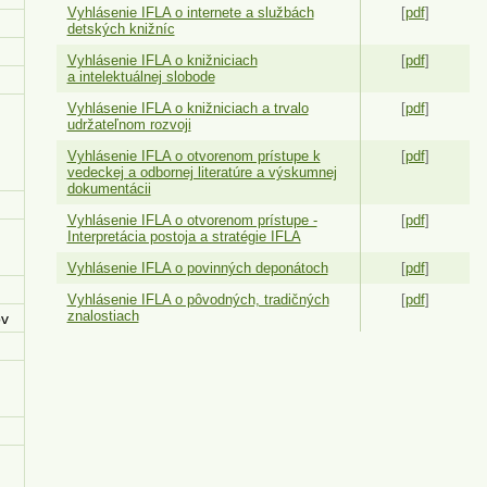
Vyhlásenie IFLA o internete a službách
[
pdf
]
detských knižníc
Vyhlásenie IFLA o knižniciach
[
pdf
]
a intelektuálnej slobode
Vyhlásenie IFLA o knižniciach a trvalo
[
pdf
]
udržateľnom rozvoji
Vyhlásenie IFLA o otvorenom prístupe k
[
pdf
]
vedeckej a odbornej literatúre a výskumnej
dokumentácii
Vyhlásenie IFLA o otvorenom prístupe -
[
pdf
]
Interpretácia postoja a stratégie IFLA
Vyhlásenie IFLA o povinných deponátoch
[
pdf
]
Vyhlásenie IFLA o pôvodných, tradičných
[
pdf
]
znalostiach
ov