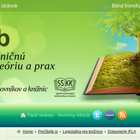
stránok
Blind friendl
žničnú
eóriu a prax
ovníkov a knižníc
Tlačiť stránku
Archívny InfoLib
Home
Prečítajte si
Legislatíva pre knižnice
Dokumenty IFLA