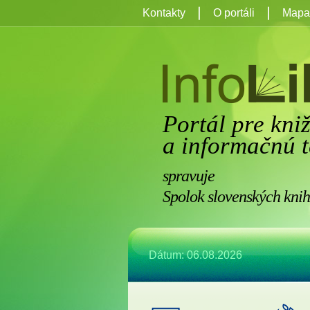
Kontakty
O portáli
Mapa 
Portál pre kni
a informačnú t
spravuje
Spolok slovenských knih
Dátum: 06.08.2026