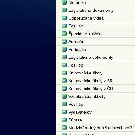
Metodika
Legislatívne dokumenty
Odporúčané videá
Pošli tip
Špeciálne knižnice
Adresár
Podujatia
Legislativne dokumenty
Pošli tip
Knihovnícke školy
Knihovnícke školy v SR
Knihovnícke školy v ČR
Vzdelávacie aktivity
Pošli tip
Vydavateľov
Súťaže
Medzinárodný deň školských knižn