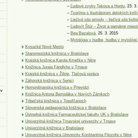
–
Ľudové zvyky Tekova a Hontu
, 23. 3
–
Tvoríme s ilustrátorom detských kní
–
Liečivá sila prírody – liečivá sila bylin
–
Ľudovít Štúr – Život a pamätné miest
–
Bea Bazalová
, 25. 3. 2015
–
Mytológia v hudbe, hudba v mytológii 
Kysucké Nové Mesto
Staromestská knižnica v Bratislave
Krajská knižnica Karola Kmeťka v Nitre
Knižnica Juraja Fándlyho v Trnave
Krajská knižnica v Žiline
,
Tlačová správa
Záhorská knižnica v Senici
Hornonitrianska knižnica v Prievidzi
ov
Knižnica Antona Bernoláka v Nových Zámkoch
Tribečská knižnica v Topoľčanoch
Slovenská pedagogická knižnica v Bratislave
Ústredná knižnica Farmaceutickej fakulty UK v Bratislave
Univerzitná knižnica Trnavskej univerzity v Trnave
Univerzitná knižnica v Bratislave
Univerzitná knižnica Univerzity Konštantína Filozofa v Nitre