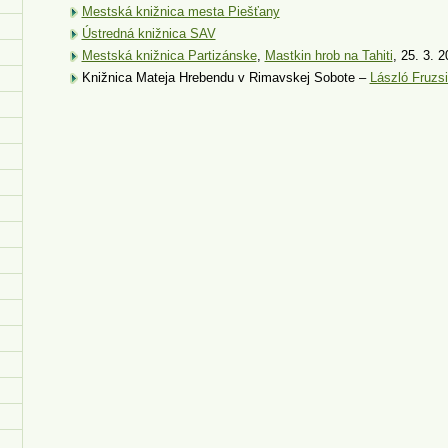
Mestská knižnica mesta Piešťany
Ústredná knižnica SAV
Mestská knižnica Partizánske
,
Mastkin hrob na Tahiti
, 25. 3.
Knižnica Mateja Hrebendu v Rimavskej Sobote –
László Fruzs