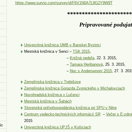
https://www.survio.com/survey/d/F6V1N0A7L9G2Y9W9T
**********************
Pripravované podujat
Univerzitná knižnica UMB v Banskej Bystrici
Mestská knižnica v Senci –
TSK 2015
,
–
Knižná nedeľa
, 22. 3. 2015,
–
Tamara Heribanová
, 25. 3. 2015,
–
Noc s Andersenom 2015
, 27. 3. 20
Zemplínska knižnica v Trebišove
Zemplínska knižnica Gorazda Zvonického v Michalovciach
Novohradská knižnica v Lučenci
Mestská knižnica v Šahách
Slovenská poľnohospodárska knižnica pri SPU v Nitre
Centrum vedecko-technických informácií SR
–
Večer s E-zdro
2015
íc
Univerzitná knižnica UPJŠ v Košiciach