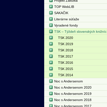
Projekt Záložka
TOP WebLIB
SAKAČIK
Literárne súťaže
Vyradené fondy
TSK – Týždeň slovenských knižníc
TSK 2020
TSK 2019
TSK 2018
TSK 2017
TSK 2016
TSK 2015
TSK 2014
Noc s Andersenom
Noc s Andersenom 2020
Noc s Andersenom 2019
Noc s Andersenom 2018
Noc s Andersenom 2017