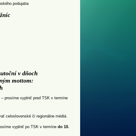
nského podujatia
žníc
kutoční v dňoch
očným mottom:
ch
– prosíme vyplniť pred TSK v termíne
ť celoslovenské či regionálne médiá.
osíme vyplniť po TSK v termíne
do
10.