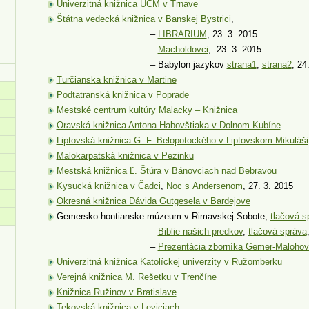
Univerzitná knižnica UCM v Trnave
Štátna vedecká knižnica v Banskej Bystrici
,
–
LIBRARIUM
, 23. 3. 2015
–
Macholdovci
, 23. 3. 2015
– Babylon jazykov
strana1
,
strana2
, 24
Turčianska knižnica v Martine
Podtatranská knižnica v Poprade
Mestské centrum kultúry Malacky – Knižnica
Oravská knižnica Antona Habovštiaka v Dolnom Kubíne
Liptovská knižnica G. F. Belopotockého v Liptovskom Mikuláši
Malokarpatská knižnica v Pezinku
Mestská knižnica Ľ. Štúra v Bánovciach nad Bebravou
Kysucká knižnica v Čadci
,
Noc s Andersenom
, 27. 3. 2015
Okresná knižnica Dávida Gutgesela v Bardejove
Gemersko-hontianske múzeum v Rimavskej Sobote,
tlačová 
–
Biblie našich predkov
,
tlačová správa
–
Prezentácia zborníka Gemer-Malohov
Univerzitná knižnica Katolíckej univerzity v Ružomberku
Verejná knižnica M. Rešetku v Trenčíne
Knižnica Ružinov v Bratislave
Tekovská knižnica v Leviciach
,