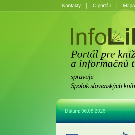
Kontakty
O portáli
Mapa 
Portál pre kni
a informačnú t
spravuje
Spolok slovenských knih
Dátum: 06.08.2026