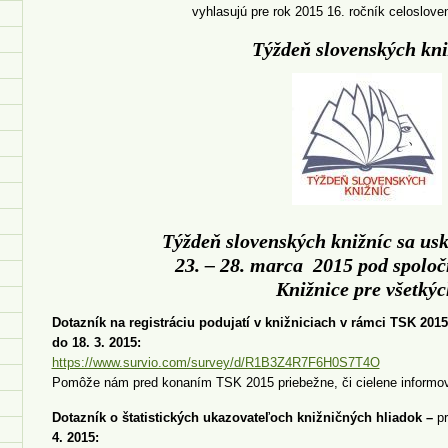
vyhlasujú pre rok 2015 16. ročník celoslove
Týždeň slovenských kni
Týždeň slovenských knižníc sa us
23. – 28. marca 2015 pod spol
Knižnice pre všetký
Dotazník na registráciu podujatí v knižniciach v rámci TSK 2015
do 18. 3. 2015:
https://www.survio.com/survey/d/R1B3Z4R7F6H0S7T4O
Pomôže nám pred konaním TSK 2015 priebežne, či cielene informova
Dotazník o štatistických ukazovateľoch knižničných hliadok –
pr
4. 2015: