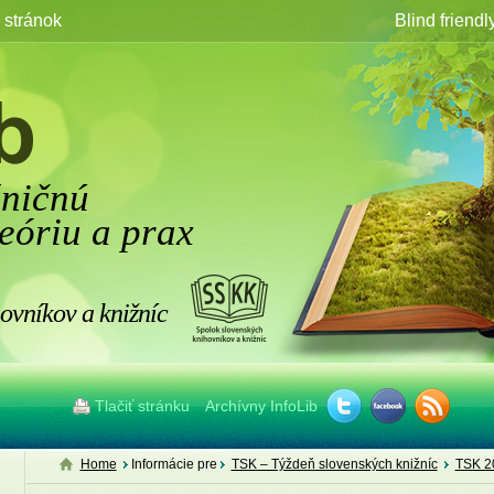
stránok
Blind friendl
žničnú
eóriu a prax
ovníkov a knižníc
Tlačiť stránku
Archívny InfoLib
Home
Informácie pre
TSK – Týždeň slovenských knižníc
TSK 2