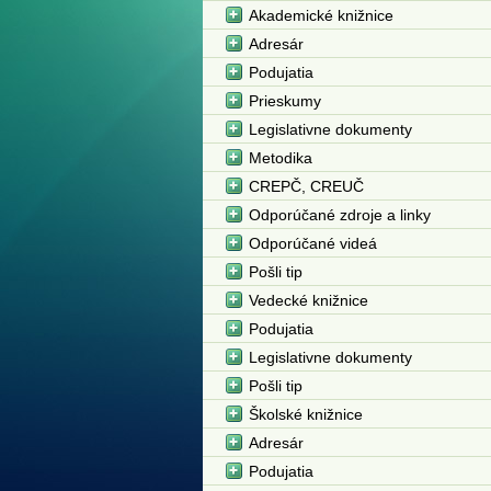
Akademické knižnice
Adresár
Podujatia
Prieskumy
Legislativne dokumenty
Metodika
CREPČ, CREUČ
Odporúčané zdroje a linky
Odporúčané videá
Pošli tip
Vedecké knižnice
Podujatia
Legislativne dokumenty
Pošli tip
Školské knižnice
Adresár
Podujatia