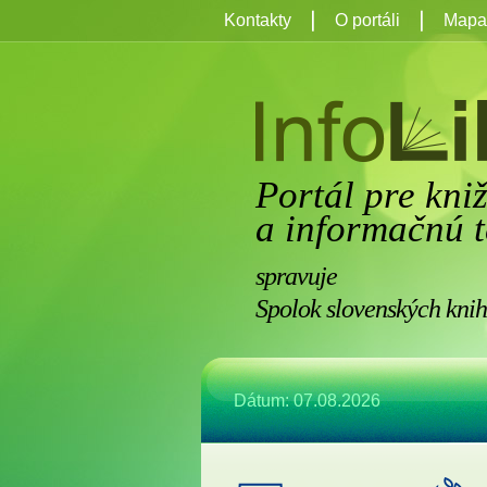
Kontakty
O portáli
Mapa 
Portál pre kni
a informačnú t
spravuje
Spolok slovenských knih
Dátum: 07.08.2026