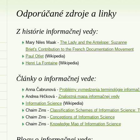
Odporúčané zdroje a linky
Z histórie informačnej vedy:
Mary Niles Maak -
The Lady and the Antelope: Suzanne
Briet's Contribution to the French Documentation Movement
Paul Otlet
(Wikipedia)
Henri La Fontaine
(Wikipedia)
Články o informačnej vede:
Anna Čabrunová -
Problémy vymedzenia terminológie informačn
Andrea Hrčková -
Znalostná mapa informačnej vedy
Information Science
(Wikipedia)
Chaim Zins -
Classification Schemes of Information Science: 
Chaim Zins -
Conceptions of Information Science
Chaim Zins -
Knowledge Map of Information Science
Blogy o informačnej vede: