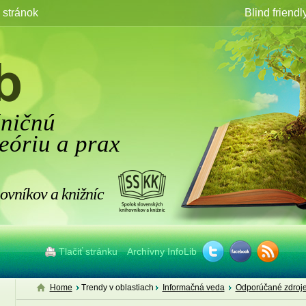
stránok
Blind friendl
žničnú
eóriu a prax
ovníkov a knižníc
Tlačiť stránku
Archívny InfoLib
Home
Trendy v oblastiach
Informačná veda
Odporúčané zdroje 