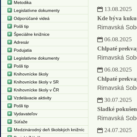
Metodika
13.08.2025
Legislatívne dokumenty
Kde býva kukuč
Odporúčané videá
Pošli tip
Rimavská Sob
Špeciálne knižnice
06.08.2025
Adresár
Chlpaté prekvap
Podujatia
Rimavská Sob
Legislativne dokumenty
Pošli tip
06.08.2025
Knihovnícke školy
Chlpaté prekvap
Knihovnícke školy v SR
Rimavská Sob
Knihovnícke školy v ČR
Vzdelávacie aktivity
30.07.2025
Pošli tip
Sladké pokušeni
Vydavateľov
Rimavská Sob
Súťaže
24.07.2025
Medzinárodný deň školských knižníc