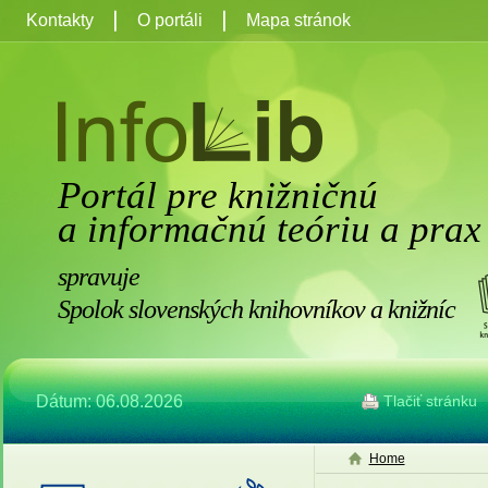
Kontakty
O portáli
Mapa stránok
Portál pre knižničnú
a informačnú teóriu a prax
spravuje
Spolok slovenských knihovníkov a knižníc
Dátum: 06.08.2026
Tlačiť stránku
Home