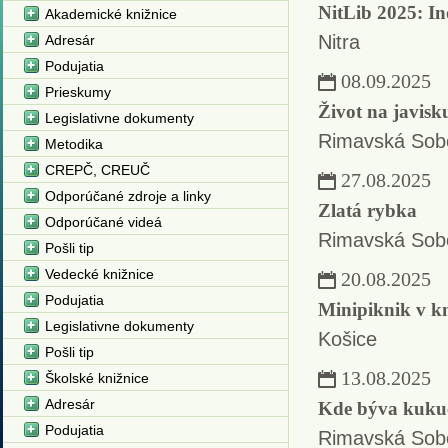
NitLib 2025: Ino
Akademické knižnice
Nitra
Adresár
Podujatia
08.09.2025
Prieskumy
Život na javisk
Legislativne dokumenty
Rimavská Sob
Metodika
CREPČ, CREUČ
27.08.2025
Odporúčané zdroje a linky
Zlatá rybka
Odporúčané videá
Rimavská Sob
Pošli tip
Vedecké knižnice
20.08.2025
Podujatia
Minipiknik v kn
Legislativne dokumenty
Košice
Pošli tip
13.08.2025
Školské knižnice
Adresár
Kde býva kukuč
Podujatia
Rimavská Sob