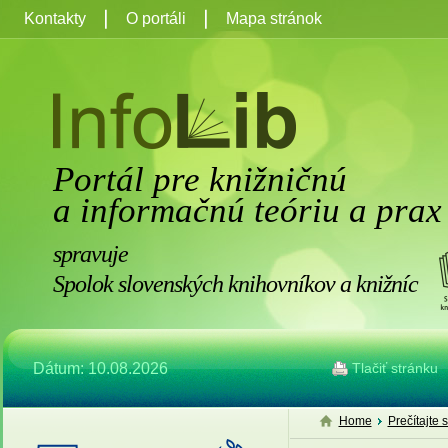
Kontakty
O portáli
Mapa stránok
Portál pre knižničnú
a informačnú teóriu a prax
spravuje
Spolok slovenských knihovníkov a knižníc
Dátum: 10.08.2026
Tlačiť stránku
Home
Prečítajte s