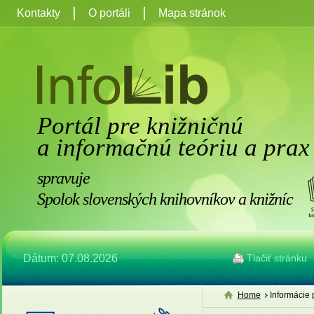
Kontakty
O portáli
Mapa stránok
Portál pre knižničnú
a informačnú teóriu a prax
spravuje
Spolok slovenských knihovníkov a knižníc
Dátum: 07.08.2026
Tlačiť stránku
Home
Informácie 