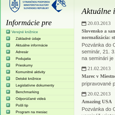
Aktuálne 
Informácie pre
20.03.2013
Slovensko a sa
Verejné knižnice
normalizácia: s
Základné údaje
Pozvánka do C
Aktuálne informácie
seminár, 21. 3
Adresár
na seminári je
Podujatia
Prieskumy
21.02.2013
Komunitné aktivity
Marec v Miestne
Detské knižnice
pripravované p
Legislatívne dokumenty
Benchmarking
20.02.2013
Odporúčané videá
Amazing USA
Pošli tip
Pozvánka do G
Program na mesiac