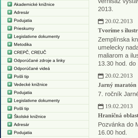
vernisáž výsta
Akademické knižnice
2013.
Adresár
20.02.2013
Podujatia
Prieskumy
Tvoríme s ilus
Legislativne dokumenty
Zemplínska kni
Metodika
umelecky nada
CREPČ, CREUČ
maliarom a ilu
Odporúčané zdroje a linky
13.30 hod. do s
Odporúčané videá
20.02.2013
Pošli tip
Jarný maratón 
Vedecké knižnice
Podujatia
7. ročník Jarn
Legislativne dokumenty
19.02.2013
Pošli tip
Hraničná oblas
Školské knižnice
Pozvánka do Mi
Adresár
16.00 hod.
Podujatia