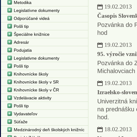
Metodika
19.02.2013
Legislatívne dokumenty
Časopis Sloven
Odporúčané videá
Pozvánka do Po
Pošli tip
hod
Špeciálne knižnice
Adresár
19.02.2013
Podujatia
95. výročie vzn
Legislativne dokumenty
Pozvánka do Z
Pošli tip
Michalovciach 
Knihovnícke školy
Knihovnícke školy v SR
19.02.2013
Knihovnícke školy v ČR
Izraelsko-slove
Vzdelávacie aktivity
Univerzitná kn
Pošli tip
na prednášku o
Vydavateľov
hod.
Súťaže
18.02.2013
Medzinárodný deň školských knižníc