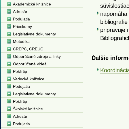
Akademické knižnice
súvislostia
Adresár
napomáha ro
Podujatia
bibliografie
Prieskumy
pripravuje
Legislativne dokumenty
Bibliografi
Metodika
CREPČ, CREUČ
Odporúčané zdroje a linky
Ďalšie inform
Odporúčané videá
Koordinácia
Pošli tip
Vedecké knižnice
Podujatia
Legislativne dokumenty
Pošli tip
Školské knižnice
Adresár
Podujatia