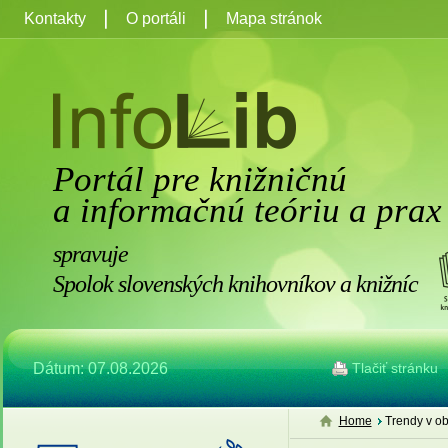
Kontakty
O portáli
Mapa stránok
Portál pre knižničnú
a informačnú teóriu a prax
spravuje
Spolok slovenských knihovníkov a knižníc
Dátum: 07.08.2026
Tlačiť stránku
Home
Trendy v ob