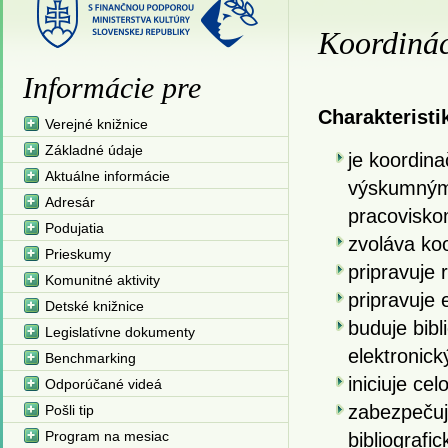
Koordináci
Informácie pre
Charakteristi
Verejné knižnice
Základné údaje
je koordina
Aktuálne informácie
výskumným
Adresár
pracovisko
Podujatia
zvoláva koo
Prieskumy
pripravuje 
Komunitné aktivity
pripravuje 
Detské knižnice
buduje bibli
Legislatívne dokumenty
elektronick
Benchmarking
iniciuje ce
Odporúčané videá
zabezpečuj
Pošli tip
Program na mesiac
bibliograf