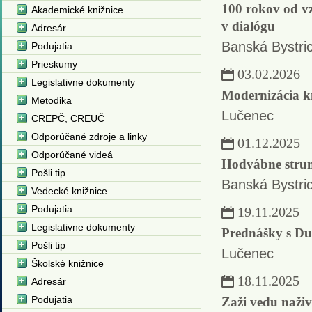
100 rokov od v
Akademické knižnice
v dialógu
Adresár
Banská Bystri
Podujatia
Prieskumy
03.02.2026
Legislativne dokumenty
Modernizácia kni
Metodika
Lučenec
CREPČ, CREUČ
Odporúčané zdroje a linky
01.12.2025
Odporúčané videá
Hodvábne struny
Pošli tip
Banská Bystri
Vedecké knižnice
Podujatia
19.11.2025
Legislativne dokumenty
Prednášky s D
Pošli tip
Lučenec
Školské knižnice
18.11.2025
Adresár
Podujatia
Zaži vedu naži