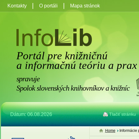
Kontakty
O portáli
Mapa stránok
Portál pre knižničnú
a informačnú teóriu a prax
spravuje
Spolok slovenských knihovníkov a knižníc
Dátum: 06.08.2026
Tlačiť stránku
Home
Informácie 