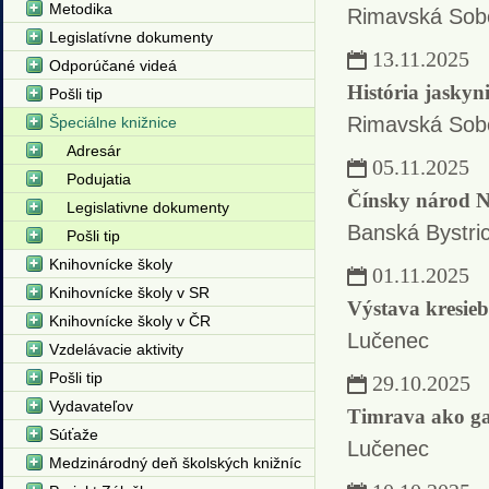
Metodika
Rimavská Sob
Legislatívne dokumenty
13.11.2025
Odporúčané videá
História jaskyn
Pošli tip
Rimavská Sob
Špeciálne knižnice
Adresár
05.11.2025
Podujatia
Čínsky národ Na
Legislativne dokumenty
Banská Bystri
Pošli tip
Knihovnícke školy
01.11.2025
Knihovnícke školy v SR
Výstava kresieb
Knihovnícke školy v ČR
Lučenec
Vzdelávacie aktivity
Pošli tip
29.10.2025
Vydavateľov
Timrava ako g
Súťaže
Lučenec
Medzinárodný deň školských knižníc