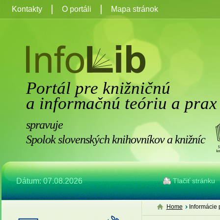
Kontakty
O portáli
Mapa stránok
Portál pre knižničnú
a informačnú teóriu a prax
spravuje
Spolok slovenských knihovníkov a knižníc
Dátum: 07.08.2026
Tlačiť stránku
Home
Informácie 