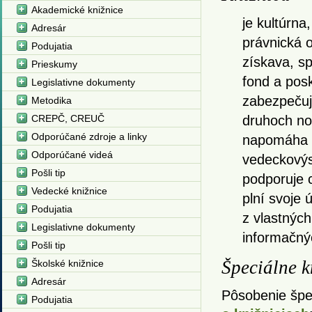
Akademické knižnice
je kultúrna
Adresár
právnická 
Podujatia
získava, s
Prieskumy
fond a posk
Legislativne dokumenty
zabezpečuj
Metodika
CREPČ, CREUČ
druhoch no
Odporúčané zdroje a linky
napomáha u
Odporúčané videá
vedeckovýs
Pošli tip
podporuje 
Vedecké knižnice
plní svoje 
Podujatia
z vlastnýc
Legislativne dokumenty
informačný
Pošli tip
Špeciálne k
Školské knižnice
Adresár
Pôsobenie špe
Podujatia