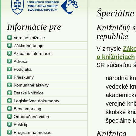
Špeciálne
Informácie pre
Knižničný s
republike
Verejné knižnice
Základné údaje
V zmysle
Záko
Aktuálne informácie
o knižniciach
Adresár
SR súčasťou š
Podujatia
Prieskumy
národná kn
Komunitné aktivity
vedecké kn
Detské knižnice
akademické
Legislatívne dokumenty
verejné kni
Benchmarking
školské kni
Odporúčané videá
špeciálne 
Pošli tip
Knižnica
Program na mesiac