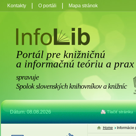
Kontakty
O portáli
Mapa stránok
Portál pre knižničnú
a informačnú teóriu a prax
spravuje
Spolok slovenských knihovníkov a knižníc
Dátum: 08.08.2026
Tlačiť stránku
Home
Informácie 