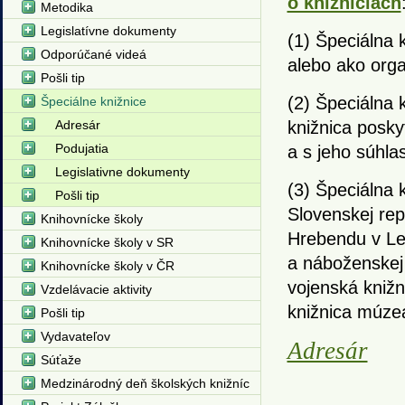
o knižniciach
Metodika
Legislatívne dokumenty
(1) Špeciálna 
Odporúčané videá
alebo ako orga
Pošli tip
(2) Špeciálna 
Špeciálne knižnice
Adresár
knižnica posky
Podujatia
a s jeho súhla
Legislativne dokumenty
(3) Špeciálna 
Pošli tip
Slovenskej rep
Knihovnícke školy
Hrebendu v Lev
Knihovnícke školy v SR
a náboženskej 
Knihovnícke školy v ČR
vojenská knižn
Vzdelávacie aktivity
knižnica múzea
Pošli tip
Vydavateľov
Adresár
Súťaže
Medzinárodný deň školských knižníc