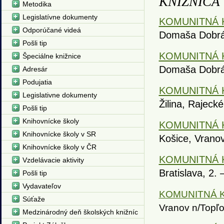
KNIŽNICA
Metodika
Legislatívne dokumenty
KOMUNITNÁ K
Odporúčané videá
Domaša Dobrá,
Pošli tip
KOMUNITNÁ K
Špeciálne knižnice
Domaša Dobrá
Adresár
Podujatia
KOMUNITNÁ K
Legislativne dokumenty
Žilina, Rajeck
Pošli tip
Knihovnícke školy
KOMUNITNÁ KN
Knihovnícke školy v SR
Košice, Vrano
Knihovnícke školy v ČR
KOMUNITNÁ K
Vzdelávacie aktivity
Bratislava, 2.
Pošli tip
Vydavateľov
KOMUNITNÁ KN
Súťaže
Vranov n/Topľou
Medzinárodný deň školských knižníc