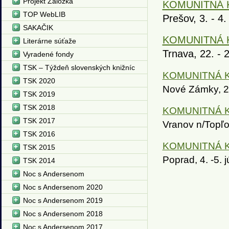
Projekt Záložka
KOMUNITNÁ K
TOP WebLIB
Prešov, 3. - 4
SAKAČIK
KOMUNITNÁ K
Literárne súťaže
Trnava, 22. - 
Vyradené fondy
TSK – Týždeň slovenských knižníc
KOMUNITNÁ KN
TSK 2020
Nové Zámky, 2.
TSK 2019
TSK 2018
KOMUNITNÁ KN
TSK 2017
Vranov n/Topľo
TSK 2016
KOMUNITNÁ KN
TSK 2015
Poprad, 4. -5. 
TSK 2014
Noc s Andersenom
Noc s Andersenom 2020
Noc s Andersenom 2019
Noc s Andersenom 2018
Noc s Andersenom 2017