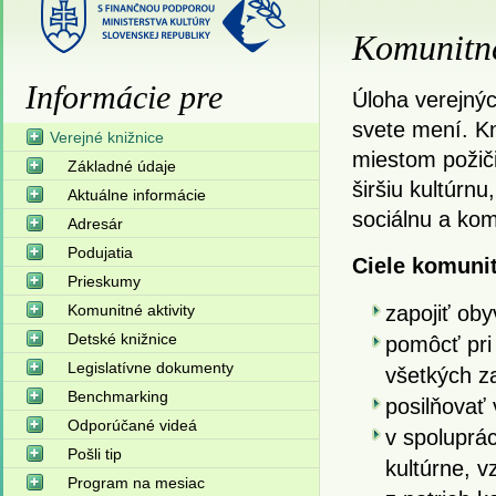
Komunitné
Informácie pre
Úloha verejný
svete mení. Kn
Verejné knižnice
miestom požiči
Základné údaje
širšiu kultúrnu
Aktuálne informácie
sociálnu a kom
Adresár
Podujatia
Ciele komunit
Prieskumy
Komunitné aktivity
zapojiť oby
Detské knižnice
pomôcť pri
Legislatívne dokumenty
všetkých z
Benchmarking
posilňovať 
Odporúčané videá
v spoluprác
Pošli tip
kultúrne, v
Program na mesiac