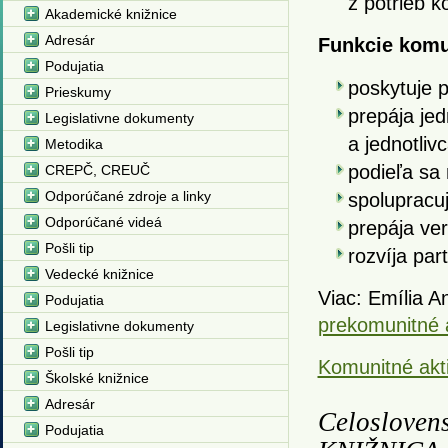
z potrieb k
Akademické knižnice
Adresár
Funkcie komun
Podujatia
poskytuje p
Prieskumy
prepája jed
Legislativne dokumenty
a jednotliv
Metodika
podieľa sa
CREPČ, CREUČ
Odporúčané zdroje a linky
spolupracuj
Odporúčané videá
prepája ve
Pošli tip
rozvíja par
Vedecké knižnice
Viac: Emília A
Podujatia
prekomunitné a
Legislativne dokumenty
Pošli tip
Komunitné akti
Školské knižnice
Adresár
Celoslove
Podujatia