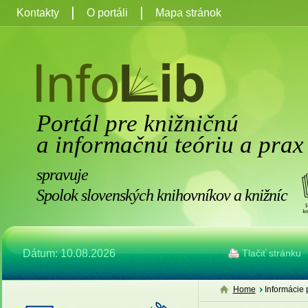
Kontakty
O portáli
Mapa stránok
Portál pre knižničnú
a informačnú teóriu a prax
spravuje
Spolok slovenských knihovníkov a knižníc
Dátum: 10.08.2026
Tlačiť stránku
Home
Informácie 