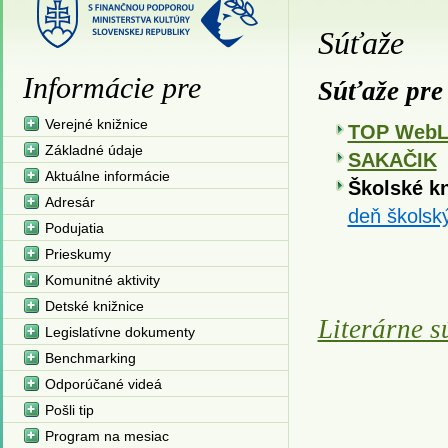
Súťaže
Informácie pre
Súťaže pre
Verejné knižnice
TOP WebL
Základné údaje
SAKAČIK
Aktuálne informácie
Školské 
Adresár
deň školsk
Podujatia
Prieskumy
Komunitné aktivity
Detské knižnice
Literárne s
Legislatívne dokumenty
Benchmarking
Odporúčané videá
Pošli tip
Program na mesiac