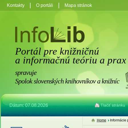
Kontakty
O portáli
Mapa stránok
Portál pre knižničnú
a informačnú teóriu a prax
spravuje
Spolok slovenských knihovníkov a knižníc
Dátum: 07.08.2026
Tlačiť stránku
Home
Informácie 