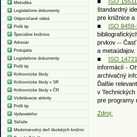
■
ISO 15511
Metodika
štandardný iden
Legislatívne dokumenty
pre knižnice a 
Odporúčané videá
■
ISO 8459-
Pošli tip
bibliografický
Špeciálne knižnice
prvkov -- Čas
Adresár
a metaúdajov.
Podujatia
Legislativne dokumenty
■
ISO 14721
Pošli tip
informácií - O
Knihovnícke školy
archivačný in
Knihovnícke školy v SR
Ďalšie relevan
Knihovnícke školy v ČR
v Technických
Vzdelávacie aktivity
pre programy 
Pošli tip
Zdroj:
Vydavateľov
Súťaže
Medzinárodný deň školských knižníc