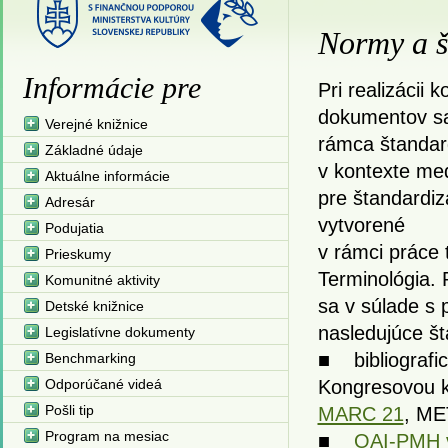
Normy a š
Informácie pre
Pri realizácii 
dokumentov sa
Verejné knižnice
rámca štandar
Základné údaje
v kontexte med
Aktuálne informácie
pre štandardi
Adresár
vytvorené
Podujatia
v rámci práce 
Prieskumy
Terminológia. 
Komunitné aktivity
sa v súlade s 
Detské knižnice
nasledujúce š
Legislatívne dokumenty
■ bibliografi
Benchmarking
Odporúčané videá
Kongresovou k
Pošli tip
MARC 21
, ME
Program na mesiac
■
OAI-PMH v