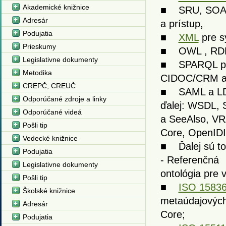
Akademické knižnice
■ SRU, SOAP
Adresár
a prístup,
Podujatia
■
XML
pre s
Prieskumy
■ OWL , RDF 
Legislativne dokumenty
■ SPARQL pre
Metodika
CIDOC/CRM a 
CREPČ, CREUČ
■ SAML a LDAP
Odporúčané zdroje a linky
ďalej: WSDL,
Odporúčané videá
a SeeAlso, V
Pošli tip
Core, OpenIDI
Vedecké knižnice
■ Ďalej sú to
Podujatia
- Referenčná
Legislativne dokumenty
ontológia pre 
Pošli tip
■
ISO 15836
Školské knižnice
metaúdajových
Adresár
Core;
Podujatia