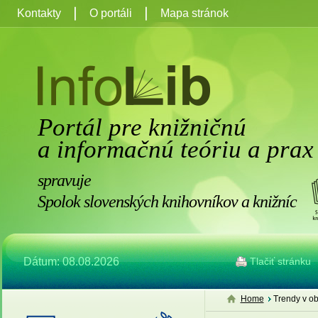
Kontakty
O portáli
Mapa stránok
Portál pre knižničnú
a informačnú teóriu a prax
spravuje
Spolok slovenských knihovníkov a knižníc
Dátum: 08.08.2026
Tlačiť stránku
Home
Trendy v ob