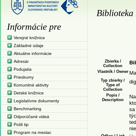
Bibliotek
Informácie pre
Verejné knižnice
Základné údaje
Aktuálne informácie
Adresár
Zbierka /
Bi
Collection
Podujatia
Vlastník / Owner
Ma
Prieskumy
Typ zbierky /
dig
Komunitné aktivity
Type of
Collection
Detské knižnice
Popis /
Na 
Description
Legislatívne dokumenty
kto
Benchmarking
sa 
týc
Odporúčané videá
te
Pošli tip
ni
Program na mesiac
Odkaz / Link