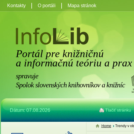
Kontakty
O portáli
Mapa stránok
Portál pre knižničnú
a informačnú teóriu a prax
spravuje
Spolok slovenských knihovníkov a knižníc
Dátum: 07.08.2026
Tlačiť stránku
Home
Trendy v ob