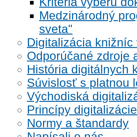
Kritériá výberu do
Medzinárodný pr
sveta"
Digitalizácia knižníc
Odporúčané zdroje a
História digitálnych 
Súvislosť s platnou l
Východiská digitaliz
Princípy digitalizácie
Normy a štandardy
Napísali o nás