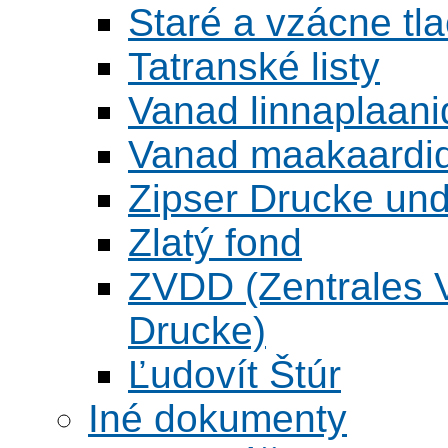
Staré a vzácne tl
Tatranské listy
Vanad linnaplaani
Vanad maakaardid
Zipser Drucke und
Zlatý fond
ZVDD (Zentrales Ve
Drucke)
Ľudovít Štúr
Iné dokumenty