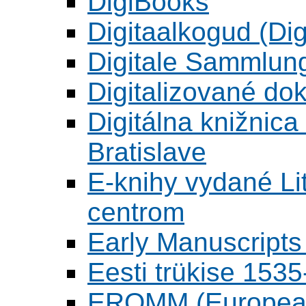
DigiBooks
Digitaalkogud (Dig
Digitale Sammlun
Digitalizované d
Digitálna knižnica
Bratislave
E-knihy vydané L
centrom
Early Manuscripts 
Eesti trükise 15
EROMM (European 