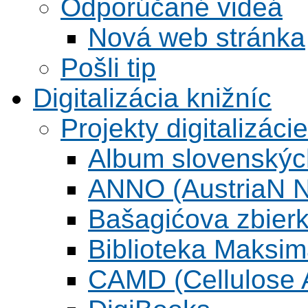
Odporúčané videá
Nová web stránka
Pošli tip
Digitalizácia knižníc
Projekty digitalizácie
Album slovenskýc
ANNO (AustriaN N
Bašagićova zbier
Biblioteka Maksi
CAMD (Cellulose A