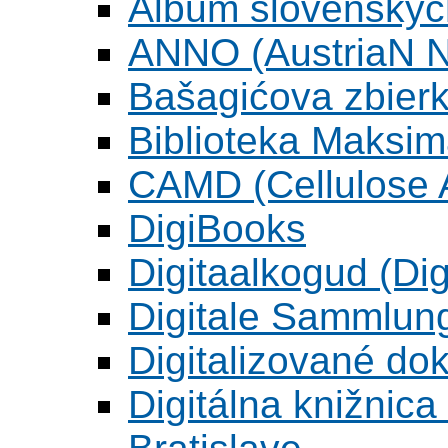
Album slovenskýc
ANNO (AustriaN N
Bašagićova zbier
Biblioteka Maksi
CAMD (Cellulose A
DigiBooks
Digitaalkogud (Dig
Digitale Sammlun
Digitalizované d
Digitálna knižnica