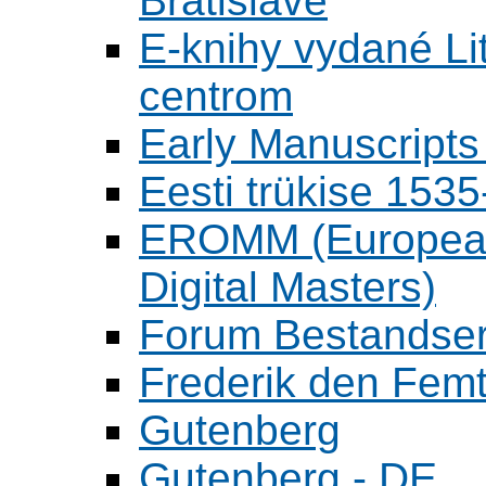
Bratislave
E-knihy vydané L
centrom
Early Manuscripts 
Eesti trükise 15
EROMM (European 
Digital Masters)
Forum Bestandser
Frederik den Femt
Gutenberg
Gutenberg - DE