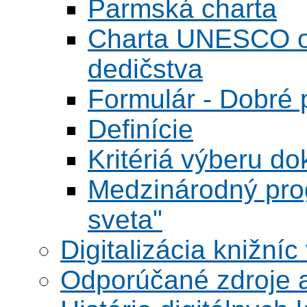
Parmská charta
Charta UNESCO o 
dedičstva
Formulár - Dobré p
Definície
Kritériá výberu do
Medzinárodný pr
sveta"
Digitalizácia knižníc
Odporúčané zdroje a