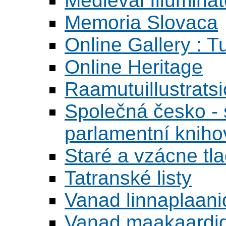
Medieval Illumina
Memoria Slovaca
Online Gallery : T
Online Heritage
Raamutuillustrats
Společná česko - s
parlamentní knih
Staré a vzácne tl
Tatranské listy
Vanad linnaplaani
Vanad maakaardid