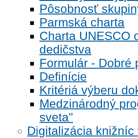
Pôsobnosť skupin
Parmská charta
Charta UNESCO o 
dedičstva
Formulár - Dobré p
Definície
Kritériá výberu do
Medzinárodný pr
sveta"
Digitalizácia knižníc