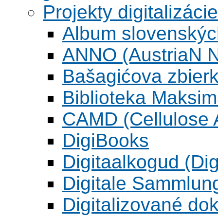
Projekty digitalizácie
Album slovenskýc
ANNO (AustriaN N
Bašagićova zbier
Biblioteka Maksi
CAMD (Cellulose A
DigiBooks
Digitaalkogud (Dig
Digitale Sammlun
Digitalizované d