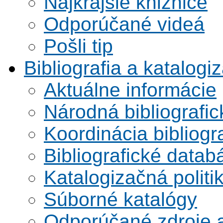
Najkrajšie knižnice
Odporúčané videá
Pošli tip
Bibliografia a katalogi
Aktuálne informácie
Národná bibliografi
Koordinácia bibliogra
Bibliografické datab
Katalogizačná politi
Súborné katalógy
Odporúčané zdroje a