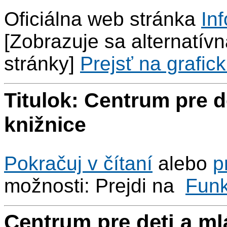
Oficiálna web stránka
Inf
[Zobrazuje sa alternatívna
stránky]
Prejsť na grafick
Titulok: Centrum pre 
knižnice
Pokračuj v čítaní
alebo
p
možnosti: Prejdi na
Fun
Centrum pre deti a m