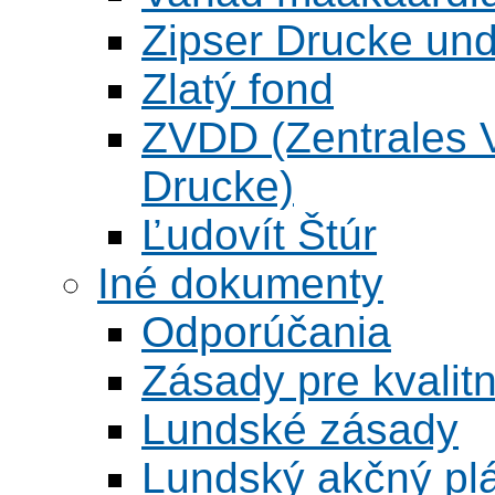
Zipser Drucke und
Zlatý fond
ZVDD (Zentrales Ve
Drucke)
Ľudovít Štúr
Iné dokumenty
Odporúčania
Zásady pre kvalitn
Lundské zásady
Lundský akčný pl