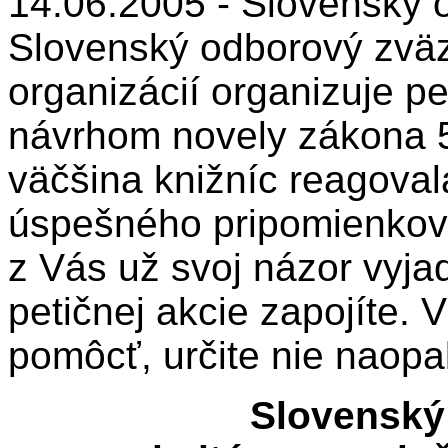
14.06.2005 -
Slovenský o
Slovenský odborový zväz
organizácií organizuje pe
návrhom novely zákona 5
väčšina knižníc reagova
úspešného pripomienkov
z Vás už svoj názor vyjadr
petičnej akcie zapojíte.
pomôcť, určite nie naopa
Slovenský