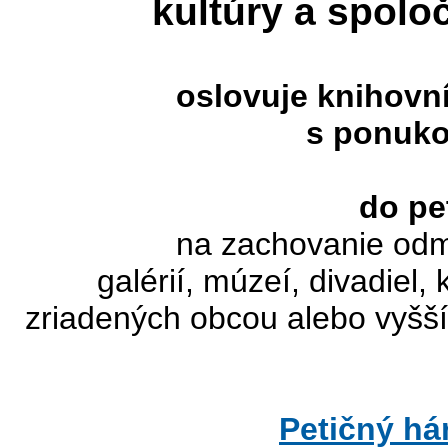
kultúry a spolo
oslovuje knihovn
s ponuko
do pe
na zachovanie od
galérií, múzeí, divadiel,
zriadených obcou alebo vyšš
Petičný há