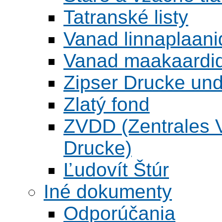
Tatranské listy
Vanad linnaplaani
Vanad maakaardid
Zipser Drucke und
Zlatý fond
ZVDD (Zentrales Ve
Drucke)
Ľudovít Štúr
Iné dokumenty
Odporúčania