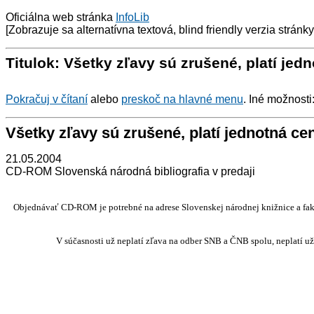
Oficiálna web stránka
InfoLib
[Zobrazuje sa alternatívna textová, blind friendly verzia stránk
Titulok: Všetky zľavy sú zrušené, platí jed
Pokračuj v čítaní
alebo
preskoč na hlavné menu
. Iné možnosti
Všetky zľavy sú zrušené, platí jednotná ce
21.05.2004
CD-ROM Slovenská národná bibliografia v predaji
Objednávať CD-ROM je potrebné na adrese Slovenskej národnej knižnice a fak
V súčasnosti už neplatí zľava na odber SNB a ČNB spolu, neplatí u