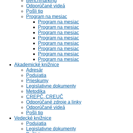
Benchmarking
Odporúčané videá
Pošli tip
Program na mesiac
Program na mesiac
Program na mesiac
Program na mesiac
Program na mesiac
Program na mesiac
Program na mesiac
Program na mesiac
Program na mesiac
Akademické knižnice
Adresár
Podujatia
Prieskumy
Legislativne dokumenty
Metodika
CREPČ, CREUČ
Odporúčané zdroje a linky
Odporúčané videá
Pošli tip
Vedecké knižnice
Podujatia
Legislativne dokumenty