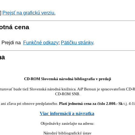
y]
Prejsť na grafickú verziu.
notná cena
: Prejdi na
Funkčné odkazy
;
Pätičku stránky
.
na
CD-ROM Slovenská národná bibliografia v predaji
turovať bude tiež Slovenská národná knižnica. AiP Beroun je spracovateľom CD-R
CD-ROM SNB.
ž ani zľava pri obnove predplatného.
Platí jednotná cena za číslo 2.000.- Sk
t.j. 4 
Viac informácií a návratka
Objednávky zasielajte na adresu:
Národný bibliografický ústav