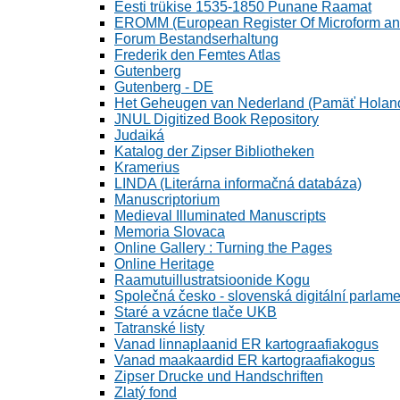
Eesti trükise 1535-1850 Punane Raamat
EROMM (European Register Of Microform and
Forum Bestandserhaltung
Frederik den Femtes Atlas
Gutenberg
Gutenberg - DE
Het Geheugen van Nederland (Pamäť Holan
JNUL Digitized Book Repository
Judaiká
Katalog der Zipser Bibliotheken
Kramerius
LINDA (Literárna informačná databáza)
Manuscriptorium
Medieval Illuminated Manuscripts
Memoria Slovaca
Online Gallery : Turning the Pages
Online Heritage
Raamutuillustratsioonide Kogu
Společná česko - slovenská digitální parlam
Staré a vzácne tlače UKB
Tatranské listy
Vanad linnaplaanid ER kartograafiakogus
Vanad maakaardid ER kartograafiakogus
Zipser Drucke und Handschriften
Zlatý fond