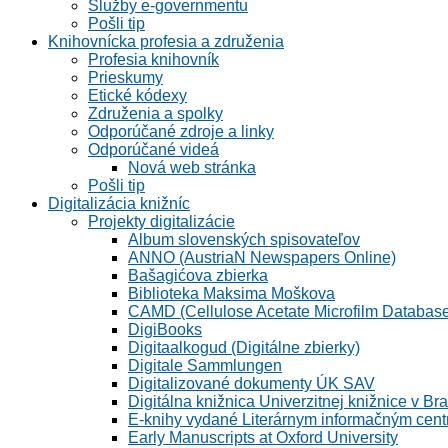
Služby e-governmentu
Pošli tip
Knihovnícka profesia a združenia
Profesia knihovník
Prieskumy
Etické kódexy
Združenia a spolky
Odporúčané zdroje a linky
Odporúčané videá
Nová web stránka
Pošli tip
Digitalizácia knižníc
Projekty digitalizácie
Album slovenských spisovateľov
ANNO (AustriaN Newspapers Online)
Bašagićova zbierka
Biblioteka Maksima Moškova
CAMD (Cellulose Acetate Microfilm Databas
DigiBooks
Digitaalkogud (Digitálne zbierky)
Digitale Sammlungen
Digitalizované dokumenty ÚK SAV
Digitálna knižnica Univerzitnej knižnice v Bra
E-knihy vydané Literárnym informačným cen
Early Manuscripts at Oxford University