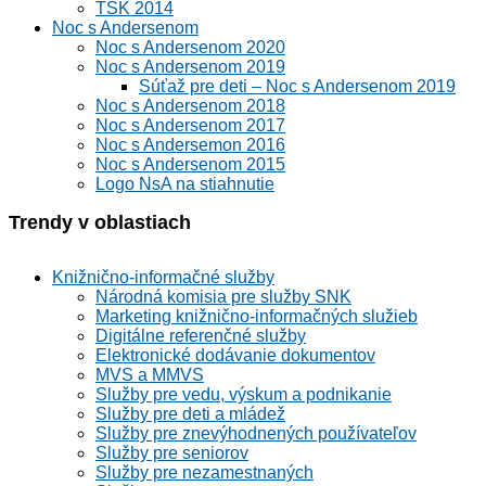
TSK 2014
Noc s Andersenom
Noc s Andersenom 2020
Noc s Andersenom 2019
Súťaž pre deti – Noc s Andersenom 2019
Noc s Andersenom 2018
Noc s Andersenom 2017
Noc s Andersemon 2016
Noc s Andersenom 2015
Logo NsA na stiahnutie
Trendy v oblastiach
Knižnično-informačné služby
Národná komisia pre služby SNK
Marketing knižnično-informačných služieb
Digitálne referenčné služby
Elektronické dodávanie dokumentov
MVS a MMVS
Služby pre vedu, výskum a podnikanie
Služby pre deti a mládež
Služby pre znevýhodnených používateľov
Služby pre seniorov
Služby pre nezamestnaných