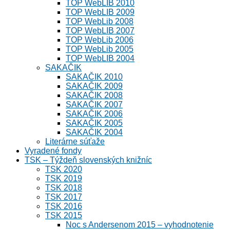
TOP WebLIB 2010
TOP WebLIB 2009
TOP WebLib 2008
TOP WebLIB 2007
TOP WebLib 2006
TOP WebLib 2005
TOP WebLIB 2004
SAKAČIK
SAKAČIK 2010
SAKAČIK 2009
SAKAČIK 2008
SAKAČIK 2007
SAKAČIK 2006
SAKAČIK 2005
SAKAČIK 2004
Literárne súťaže
Vyradené fondy
TSK – Týždeň slovenských knižníc
TSK 2020
TSK 2019
TSK 2018
TSK 2017
TSK 2016
TSK 2015
Noc s Andersenom 2015 – vyhodnotenie