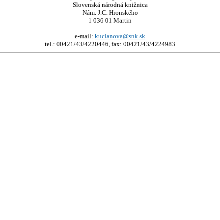
Slovenská národná knižnica
Nám. J.C. Hronského
1 036 01 Martin
e-mail:
kucianova@snk.sk
tel.: 00421/43/4220446, fax: 00421/43/4224983