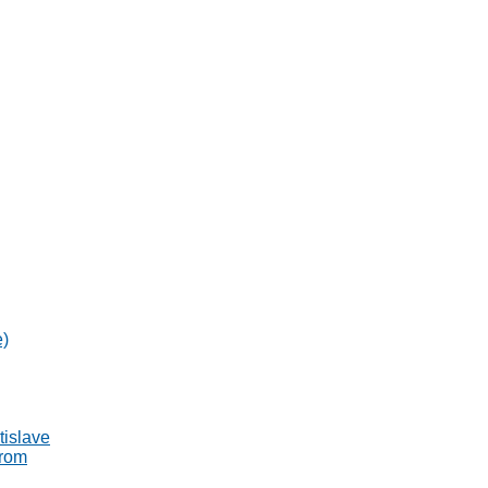
e)
tislave
trom