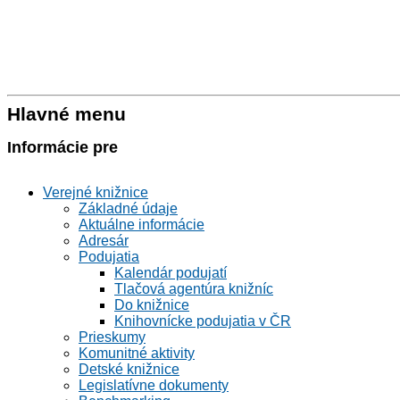
Hlavné menu
Informácie pre
Verejné knižnice
Základné údaje
Aktuálne informácie
Adresár
Podujatia
Kalendár podujatí
Tlačová agentúra knižníc
Do knižnice
Knihovnícke podujatia v ČR
Prieskumy
Komunitné aktivity
Detské knižnice
Legislatívne dokumenty