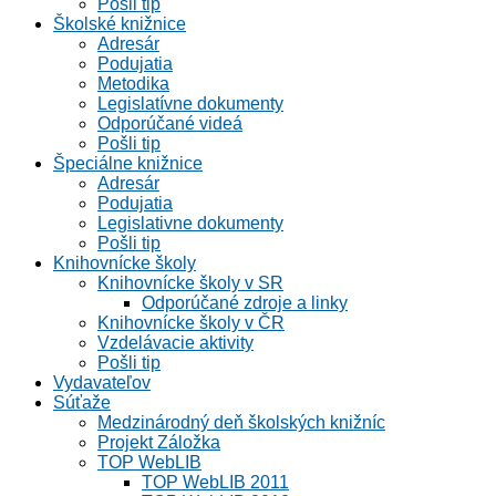
Pošli tip
Školské knižnice
Adresár
Podujatia
Metodika
Legislatívne dokumenty
Odporúčané videá
Pošli tip
Špeciálne knižnice
Adresár
Podujatia
Legislativne dokumenty
Pošli tip
Knihovnícke školy
Knihovnícke školy v SR
Odporúčané zdroje a linky
Knihovnícke školy v ČR
Vzdelávacie aktivity
Pošli tip
Vydavateľov
Súťaže
Medzinárodný deň školských knižníc
Projekt Záložka
TOP WebLIB
TOP WebLIB 2011